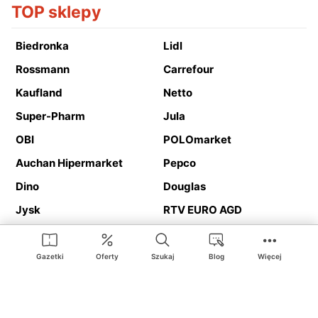
TOP sklepy
Biedronka
Lidl
Rossmann
Carrefour
Kaufland
Netto
Super-Pharm
Jula
OBI
POLOmarket
Auchan Hipermarket
Pepco
Dino
Douglas
Jysk
RTV EURO AGD
Action
Media Expert
Deichmann
Media Markt
Gazetki
Oferty
Szukaj
Blog
Więcej
Ding.pl to serwis internetowy prezentujący
gazetki promocyjne
oraz
katalogi
sklepów i dużych sieci handlowych. Dzięki