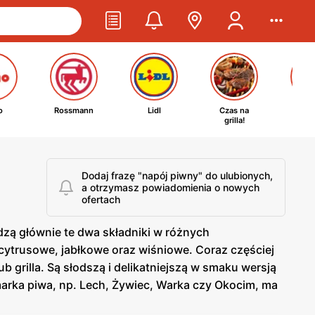
o
Rossmann
Lidl
Czas na
Ta
grilla!
kosm
Dodaj frazę "napój piwny" do ulubionych,
a otrzymasz powiadomienia o nowych
ofertach
zą głównie te dwa składniki w różnych
 cytrusowe, jabłkowe oraz wiśniowe. Coraz częściej
 grilla. Są słodszą i delikatniejszą w smaku wersją
marka piwa, np. Lech, Żywiec, Warka czy Okocim, ma