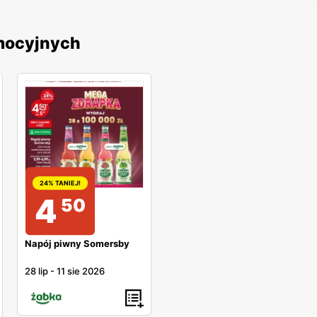
omocyjnych
24% TANIEJ!
4
50
Napój piwny Somersby
28 lip
-
11 sie 2026