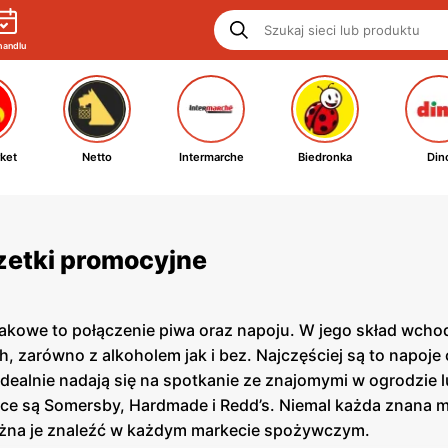
handlu
ket
Netto
Intermarche
Biedronka
Din
azetki promocyjne
kowe to połączenie piwa oraz napoju. W jego skład wchod
 zarówno z alkoholem jak i bez. Najczęściej są to napoje
alnie nadają się na spotkanie ze znajomymi w ogrodzie lub
sce są Somersby, Hardmade i Redd’s. Niemal każda znana 
ożna je znaleźć w każdym markecie spożywczym.