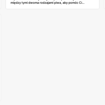
między tymi dwoma rodzajami piwa, aby pomóc Ci
zdecydować, które jest dla Ciebie odpowiednie