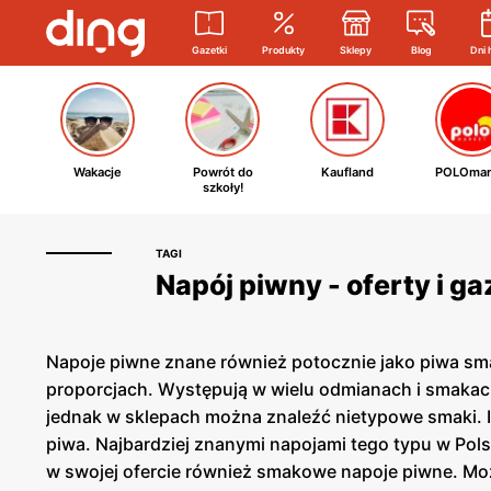
Gazetki
Produkty
Sklepy
Blog
Dni 
Wakacje
Powrót do
Kaufland
POLOmar
szkoły!
TAGI
Napój piwny - oferty i g
Napoje piwne znane również potocznie jako piwa sma
proporcjach. Występują w wielu odmianach i smakach,
jednak w sklepach można znaleźć nietypowe smaki. Ide
piwa. Najbardziej znanymi napojami tego typu w Pol
w swojej ofercie również smakowe napoje piwne. M