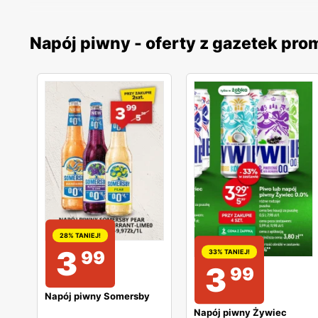
Napój piwny - oferty z gazetek pr
28% TANIEJ!
3
99
33% TANIEJ!
3
99
Napój piwny Somersby
Napój piwny Żywiec