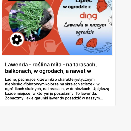
Lawenda - roślina miła - na tarasach,
balkonach, w ogrodach, a nawet w
doniczkach!
Ładne, pachnące krzewinki o charakterystycznym
niebiesko-fioletowym kolorze na skrajach ścieżek, w
ogródkach skalnych, na tarasach, w doniczkach. Upiększą
każde miejsce, w którym je posadzimy. To lawenda.
Zobaczmy, jakie gatunki lawendy posadzić w naszym
ogrodzie i jak o nie zadbać.