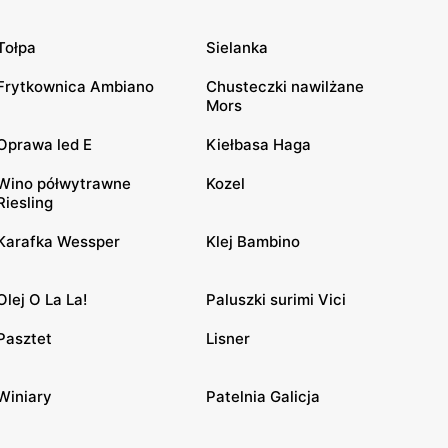
Tołpa
Sielanka
Frytkownica Ambiano
Chusteczki nawilżane
Mors
Oprawa led E
Kiełbasa Haga
Wino półwytrawne
Kozel
Riesling
Karafka Wessper
Klej Bambino
Olej O La La!
Paluszki surimi Vici
Pasztet
Lisner
Winiary
Patelnia Galicja