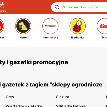
handlu
ket
Netto
Intermarche
Biedronka
Din
ty i gazetki promocyjne
 gazetek z tagiem "sklepy ogrodnicze"
Gres
Glazura
Wiertarko-wkrętarka
Szlifierka kątowa