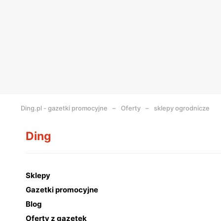
Ding.pl - gazetki promocyjne
Oferty
sklepy ogrodnicze
Ding
Sklepy
Gazetki promocyjne
Blog
Oferty z gazetek