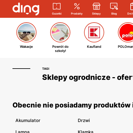
Gazetki
Produkty
Sklepy
Blog
Dni 
Wakacje
Powrót do
Kaufland
POLOmar
szkoły!
TAGI
Sklepy ogrodnicze - ofer
Obecnie nie posiadamy produktów i
Akumulator
Drzwi
Lampa
Klamka