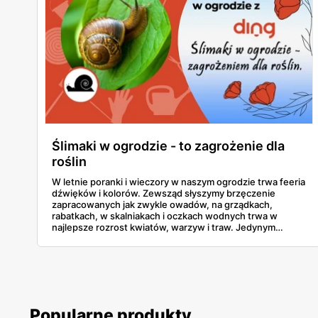
Ślimaki w ogrodzie - to zagrożenie dla
roślin
W letnie poranki i wieczory w naszym ogrodzie trwa feeria
dźwięków i kolorów. Zewsząd słyszymy brzęczenie
zapracowanych jak zwykle owadów, na grządkach,
rabatkach, w skalniakach i oczkach wodnych trwa w
najlepsze rozrost kwiatów, warzyw i traw. Jedynym
typowym, ale groźnym motywem tej sielankowej,
ogrodowej układanki są ślimaki. Zobaczmy, jak sobie z nimi
poradzić
Popularne produkty