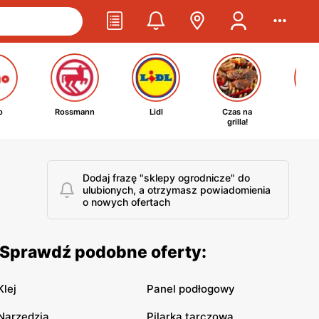
o
Rossmann
Lidl
Czas na
Ta
grilla!
kosm
Dodaj frazę "sklepy ogrodnicze" do
ulubionych, a otrzymasz powiadomienia
o nowych ofertach
. Sprawdź podobne oferty:
Klej
Panel podłogowy
Narzędzia
Pilarka tarczowa