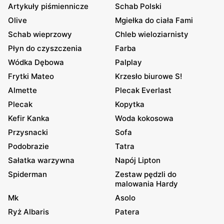
Artykuły piśmiennicze
Schab Polski
Olive
Mgiełka do ciała Fami
Schab wieprzowy
Chleb wieloziarnisty
Płyn do czyszczenia
Farba
Wódka Dębowa
Palplay
Frytki Mateo
Krzesło biurowe S!
Almette
Plecak Everlast
Plecak
Kopytka
Kefir Kanka
Woda kokosowa
Przysnacki
Sofa
Podobrazie
Tatra
Sałatka warzywna
Napój Lipton
Spiderman
Zestaw pędzli do
malowania Hardy
Mk
Asolo
Ryż Albaris
Patera