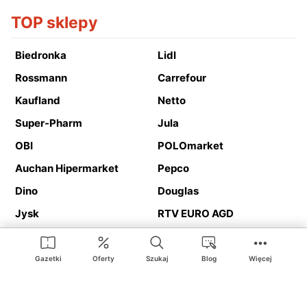
TOP sklepy
Biedronka
Lidl
Rossmann
Carrefour
Kaufland
Netto
Super-Pharm
Jula
OBI
POLOmarket
Auchan Hipermarket
Pepco
Dino
Douglas
Jysk
RTV EURO AGD
Action
Media Expert
Deichmann
Media Markt
Gazetki
Oferty
Szukaj
Blog
Więcej
Ding.pl to serwis internetowy prezentujący
gazetki promocyjne