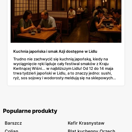
Kuchnia japońska i smak Azji dostępne w Lidlu
Trudno nie zachwycić się kuchnią japońską, kiedy na
wyciągnięcie ręki ląduje cały festiwal smaków z Kraju
Kwitnącej Wiśni... w najbliższym Lidlu! Od 12 do 14 maja
trwa tydzień japoński w Lidlu, a to znaczy jedno: sushi,
ryż, sos sojowy i wodorosty meldują się na sklepowych
półkach w supercenach. Dla tych, którym kuchnia
japońska wciąż kojarzy się głównie z surową rybą i
pałeczkami, nadchodzi miłe (i bardzo smaczne)
zaskoczenie. Lidl zaserwował nie tylko klasyki, ale też
masę gotowców, przekąsek i napojów, które przybliżą
Japonię nawet najbardziej opornym podniebieniom.
Popularne produkty
Barszcz
Kefir Krasnystaw
Colian
Blat kuchenny Orzech