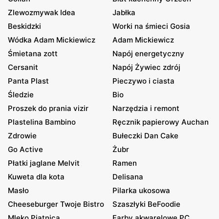
Zlewozmywak Idea
Jabłka
Beskidzki
Worki na śmieci Gosia
Wódka Adam Mickiewicz
Adam Mickiewicz
Śmietana zott
Napój energetyczny
Cersanit
Napój Żywiec zdrój
Panta Plast
Pieczywo i ciasta
Śledzie
Bio
Proszek do prania vizir
Narzędzia i remont
Plastelina Bambino
Ręcznik papierowy Auchan
Zdrowie
Bułeczki Dan Cake
Go Active
Żubr
Płatki jaglane Melvit
Ramen
Kuweta dla kota
Delisana
Masło
Pilarka ukosowa
Cheeseburger Twoje Bistro
Szaszłyki BeFoodie
Mleko Piątnica
Farby akwarelowe PC