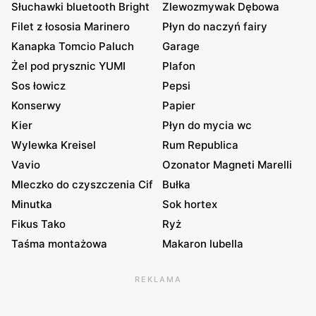
Słuchawki bluetooth Bright
Zlewozmywak Dębowa
Filet z łososia Marinero
Płyn do naczyń fairy
Kanapka Tomcio Paluch
Garage
Żel pod prysznic YUMI
Plafon
Sos łowicz
Pepsi
Konserwy
Papier
Kier
Płyn do mycia wc
Wylewka Kreisel
Rum Republica
Vavio
Ozonator Magneti Marelli
Mleczko do czyszczenia Cif
Bułka
Minutka
Sok hortex
Fikus Tako
Ryż
Taśma montażowa
Makaron lubella
REKLAMA