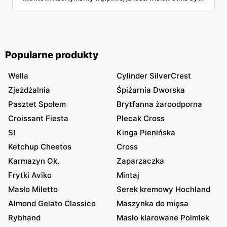
już wycofywane z różnych sklepów, czego tym razem nie
powinniśmy używać? Sprawdź!
Popularne produkty
Wella
Cylinder SilverCrest
Zjeżdżalnia
Śpiżarnia Dworska
Pasztet Społem
Brytfanna żaroodporna
Croissant Fiesta
Plecak Cross
S!
Kinga Pienińska
Ketchup Cheetos
Cross
Karmazyn Ok.
Zaparzaczka
Frytki Aviko
Mintaj
Masło Miletto
Serek kremowy Hochland
Almond Gelato Classico
Maszynka do mięsa
Rybhand
Masło klarowane Polmlek