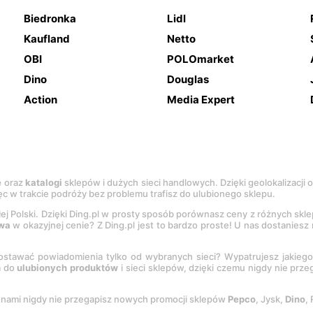
Biedronka
Lidl
Kaufland
Netto
OBI
POLOmarket
Dino
Douglas
Action
Media Expert
e
oraz
katalogi
sklepów i dużych sieci handlowych. Dzięki geolokalizacji
c w trakcie podróży bez problemu trafisz do ulubionego sklepu.
łej Polski. Dzięki Ding.pl w prosty sposób porównasz ceny z różnych skl
wa
w okazyjnej cenie? Z Ding.pl jest to bardzo proste! U nas dostanies
stawać powiadomienia tylko od wybranych sieci? Wypatrujesz jakieg
a do
ulubionych produktów
i sieci sklepów, dzięki czemu nigdy nie prz
Z nami nigdy nie przegapisz nowych promocji sklepów
Pepco
, Jysk,
Dino
,