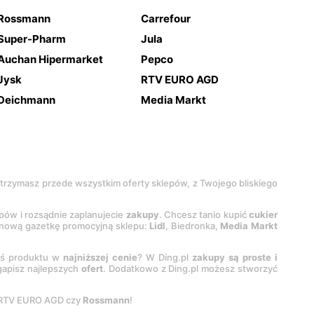
Rossmann
Carrefour
Super-Pharm
Jula
Auchan Hipermarket
Pepco
Jysk
RTV EURO AGD
Deichmann
Media Markt
 otrzymasz przede wszystkim oferty sklepów, z Twojego bliskiego
epów i rozsądnie zaplanujecie
zakupy
. Chcesz tanio kupić
cukier
z nową gazetkę promocyjną sklepu:
Lidl
, Biedronka,
Media Markt
oś produktu w
najniższej cenie
? W Ding.pl
zakupy są proste i
egapisz najlepszych
ofert
. Dodatkowo z Ding.pl możesz stworzyć
 RTV EURO AGD czy
Rossmann
!