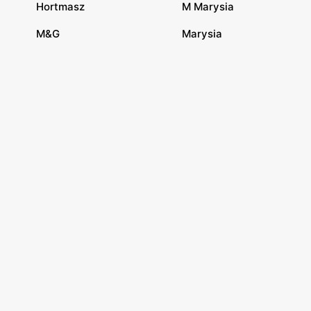
Hortmasz
M Marysia
M&G
Marysia