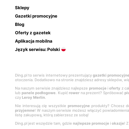
Sklepy
Gazetki promocyjne
Blog
Oferty z gazetek
Aplikacja mobilna
Język serwisu: Polski
Ding.pl to serwis internetowy prezentujący
gazetki promocyjn
otoczenia. Dodatkowo na stronie znajdziesz adresy sklepów, wię
Na naszym serwisie znajdziesz najlepsze
promocje
i
oferty
z ca
lub
panele podłogowe
. Kupić
rower
na prezent? Spróbować
pi
czy
Leroy Merlin
.
Nie interesują cię wszystkie
promocyjne
produkty? Chcesz do
przyjemne
! W naszym serwisie możesz włączyć powiadomieni
listę zakupową, którą zabierzesz ze sobą!
Ding.pl jest wszędzie tam, gdzie
najlepsze promocje
i
okazje
! 