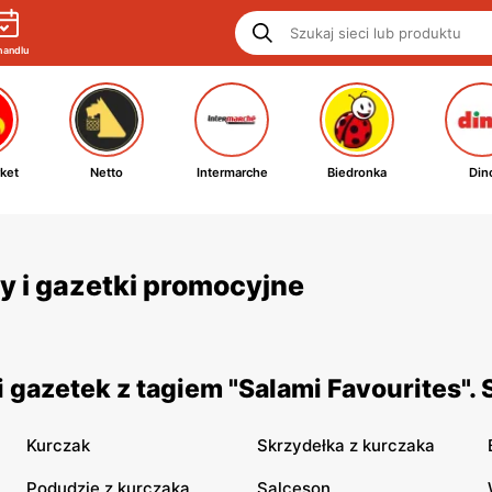
handlu
ket
Netto
Intermarche
Biedronka
Din
ty i gazetki promocyjne
 gazetek z tagiem "Salami Favourites".
Kurczak
Skrzydełka z kurczaka
Podudzie z kurczaka
Salceson