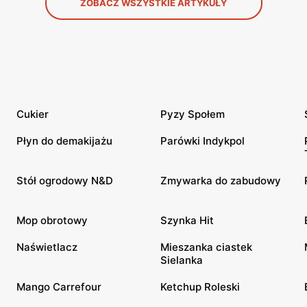
ZOBACZ WSZYSTKIE ARTYKUŁY
Cukier
Pyzy Społem
Płyn do demakijażu
Parówki Indykpol
Stół ogrodowy N&D
Zmywarka do zabudowy
Mop obrotowy
Szynka Hit
Naświetlacz
Mieszanka ciastek
Sielanka
Mango Carrefour
Ketchup Roleski