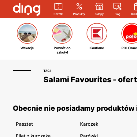
Gazetki
Produkty
Sklepy
Blog
Dni 
Wakacje
Powrót do
Kaufland
POLOmar
szkoły!
TAGI
Salami Favourites - ofer
Obecnie nie posiadamy produktów i
Pasztet
Karczek
Filet z kurczaka
Parówki