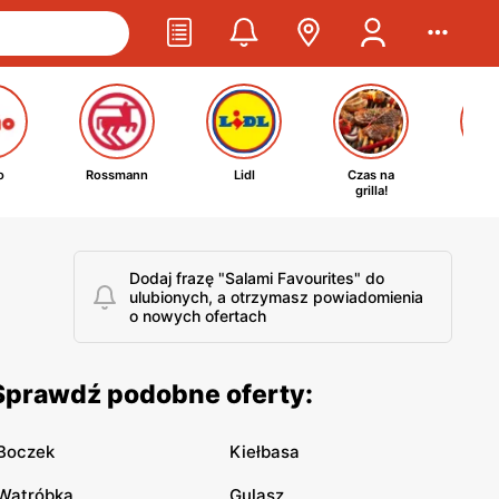
o
Rossmann
Lidl
Czas na
Ta
grilla!
kosm
Dodaj frazę "Salami Favourites" do
ulubionych, a otrzymasz powiadomienia
o nowych ofertach
 Sprawdź podobne oferty:
Boczek
Kiełbasa
Wątróbka
Gulasz