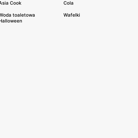
Asia Cook
Cola
Woda toaletowa
Wafelki
Halloween