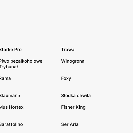
Starke Pro
Trawa
Piwo bezalkoholowe
Winogrona
Trybunał
Rama
Foxy
Blaumann
Słodka chwila
Mus Hortex
Fisher King
Barattolino
Ser Arla