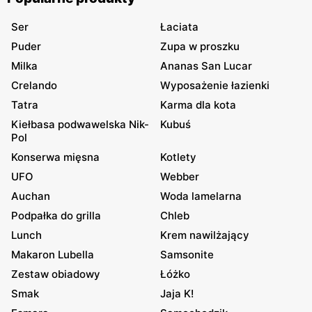
Ser
Łaciata
Puder
Zupa w proszku
Milka
Ananas San Lucar
Crelando
Wyposażenie łazienki
Tatra
Karma dla kota
Kiełbasa podwawelska Nik-
Kubuś
Pol
Konserwa mięsna
Kotlety
UFO
Webber
Auchan
Woda lamelarna
Podpałka do grilla
Chleb
Lunch
Krem nawilżający
Makaron Lubella
Samsonite
Zestaw obiadowy
Łóżko
Smak
Jaja K!