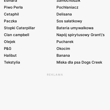
Esmara
Samochodzik
Piwo Perła
Pochłaniacz
Cetaphil
Delisana
Paczka
Sos sałatkowy
Stopki Caterpillar
Bateria umywalkowa
Clan campbell
Napój spirytusowy Grant\'s
Olejek
Pucharek
P&G
Okocim
Halibut
Banana
Tekstylia
Miska dla psa Dogs Creek
REKLAMA