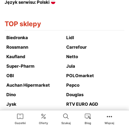
Język serwisu: Polski
TOP sklepy
Biedronka
Lidl
Rossmann
Carrefour
Kaufland
Netto
Super-Pharm
Jula
OBI
POLOmarket
Auchan Hipermarket
Pepco
Dino
Douglas
Jysk
RTV EURO AGD
Action
Media Expert
Deichmann
Media Markt
Gazetki
Oferty
Szukaj
Blog
Więcej