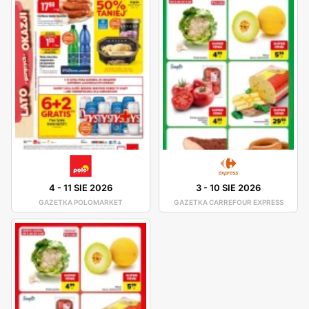
4
-
11 SIE 2026
3
-
10 SIE 2026
GAZETKA POLOMARKET
GAZETKA CARREFOUR EXPRESS