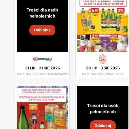
Treści dla osób
pełnoletnich
Odblokuj
31 LIP
-
31 SIE 2026
29 LIP
-
8 SIE 2026
GAZETKA EUROCASH CASH&CARRY
GAZETKA PSS ZGODA PŁOCK
Treści dla osób
pełnoletnich
Odblokuj