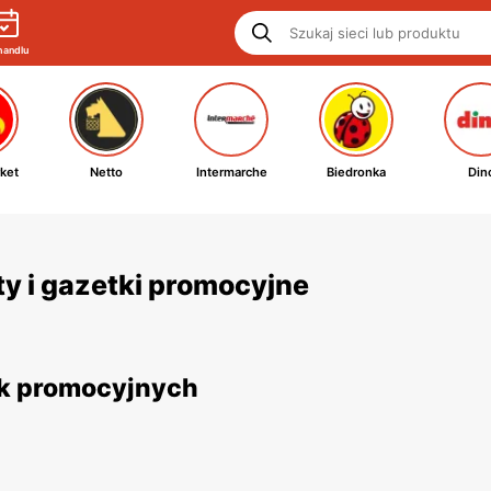
handlu
ket
Netto
Intermarche
Biedronka
Din
ty i gazetki promocyjne
tek promocyjnych