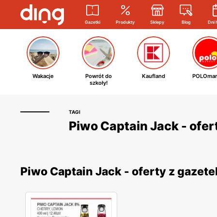
Gazetki
Produkty
Sklepy
Blog
Dni 
Wakacje
Powrót do
Kaufland
POLOmar
szkoły!
TAGI
Piwo Captain Jack - ofer
Piwo Captain Jack - oferty z gaze