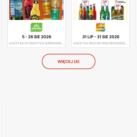
5
-
26 SIE 2026
31 LIP
-
31 SIE 2026
GAZETKA STOKROTKA SUPERMARKET
GAZETKA SPOŁEM WSS ŚRÓDMIEŚCIE
WIĘCEJ (4)