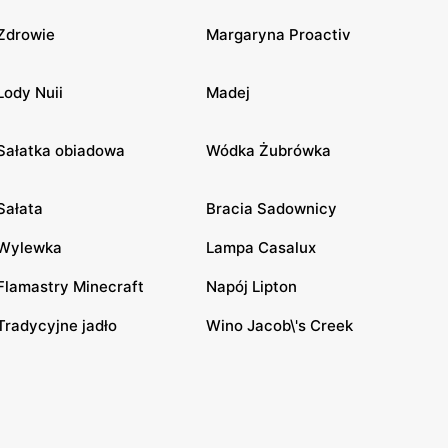
Zdrowie
Margaryna Proactiv
Lody Nuii
Madej
Sałatka obiadowa
Wódka Żubrówka
Sałata
Bracia Sadownicy
Wylewka
Lampa Casalux
Flamastry Minecraft
Napój Lipton
Tradycyjne jadło
Wino Jacob\'s Creek