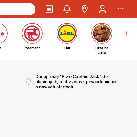
o
Rossmann
Lidl
Czas na
Ta
grilla!
kosm
Dodaj frazę "Piwo Captain Jack" do
ulubionych, a otrzymasz powiadomienia
o nowych ofertach