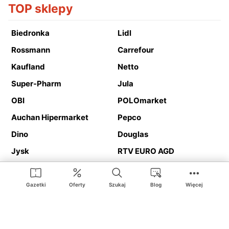
TOP sklepy
Biedronka
Lidl
Rossmann
Carrefour
Kaufland
Netto
Super-Pharm
Jula
OBI
POLOmarket
Auchan Hipermarket
Pepco
Dino
Douglas
Jysk
RTV EURO AGD
Action
Media Expert
Deichmann
Media Markt
Gazetki
Oferty
Szukaj
Blog
Więcej
Ding.pl to serwis internetowy prezentujący
gazetki promocyjne
oraz
katalogi
sklepów i dużych sieci handlowych. Dzięki