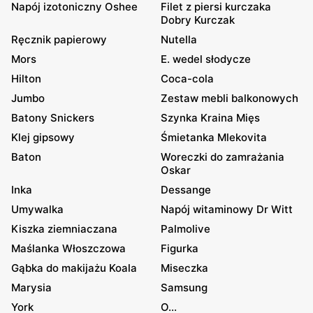
Napój izotoniczny Oshee
Filet z piersi kurczaka
Dobry Kurczak
Ręcznik papierowy
Nutella
Mors
E. wedel słodycze
Hilton
Coca-cola
Jumbo
Zestaw mebli balkonowych
Batony Snickers
Szynka Kraina Mięs
Klej gipsowy
Śmietanka Mlekovita
Baton
Woreczki do zamrażania
Oskar
Inka
Dessange
Umywalka
Napój witaminowy Dr Witt
Kiszka ziemniaczana
Palmolive
Maślanka Włoszczowa
Figurka
Gąbka do makijażu Koala
Miseczka
Marysia
Samsung
York
O...