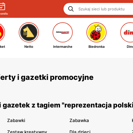
handlu
ket
Netto
Intermarche
Biedronka
Din
ferty i gazetki promocyjne
gazetek z tagiem "reprezentacja polsk
Zabawki
Zabawka
Zestaw kreatywny
Dla dzieci