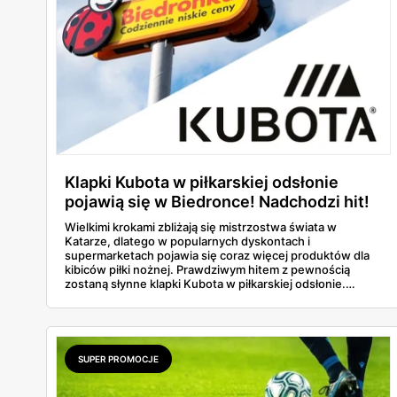
Klapki Kubota w piłkarskiej odsłonie
pojawią się w Biedronce! Nadchodzi hit!
Wielkimi krokami zbliżają się mistrzostwa świata w
Katarze, dlatego w popularnych dyskontach i
supermarketach pojawia się coraz więcej produktów dla
kibiców piłki nożnej. Prawdziwym hitem z pewnością
zostaną słynne klapki Kubota w piłkarskiej odsłonie.
Niedługo będzie je można kupić w dyskontach sieci
Biedronka. Dowiedz się wszystkich szczegółów o tej
specjalnej ofercie promocyjnej.
SUPER PROMOCJE