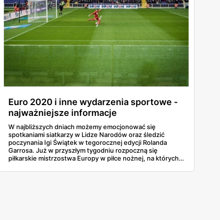
Euro 2020 i inne wydarzenia sportowe -
najważniejsze informacje
W najbliższych dniach możemy emocjonować się
spotkaniami siatkarzy w Lidze Narodów oraz śledzić
poczynania Igi Świątek w tegorocznej edycji Rolanda
Garrosa. Już w przyszłym tygodniu rozpoczną się
piłkarskie mistrzostwa Europy w piłce nożnej, na których
wystąpi reprezentacja Polski. W naszym artykule
znajdziesz wszystkie najważniejsze informacje o tych
wydarzeniach sportowych oraz najlepsze oferty z
produktami dla kibiców od popularnych sklepów.
Przeczytaj!