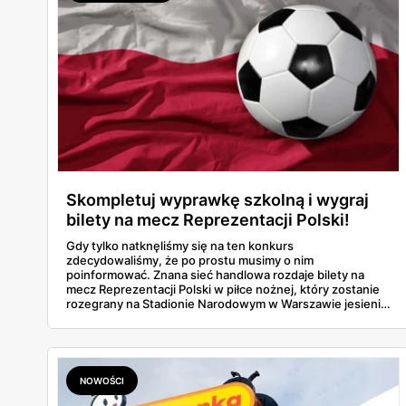
Skompletuj wyprawkę szkolną i wygraj
bilety na mecz Reprezentacji Polski!
Gdy tylko natknęliśmy się na ten konkurs
zdecydowaliśmy, że po prostu musimy o nim
poinformować. Znana sieć handlowa rozdaje bilety na
mecz Reprezentacji Polski w piłce nożnej, który zostanie
rozegrany na Stadionie Narodowym w Warszawie jesienią.
Jaki sklep proponuje ten konkurs? Jak wziąć udział? W
naszym artykule znajdziesz wszystkie szczegóły na ten
temat.
NOWOŚCI