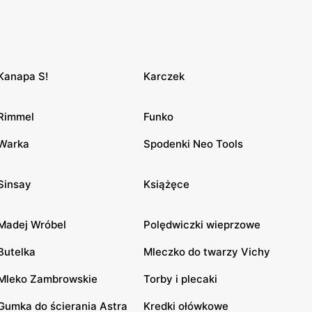
Kanapa S!
Karczek
Rimmel
Funko
Warka
Spodenki Neo Tools
Sinsay
Książęce
Madej Wróbel
Polędwiczki wieprzowe
Butelka
Mleczko do twarzy Vichy
Mleko Zambrowskie
Torby i plecaki
Gumka do ścierania Astra
Kredki ołówkowe