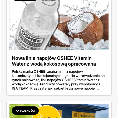
Nowa linia napojów OSHEE Vitamin
Water z wodą kokosową opracowana
wspólnie z Igą Świątek i jej sztabem!
Polska marka OSHEE, znana m.in. z napojów
izotonicznych i funkcjonalnych ogłosiła wprowadzenie na
rynek najnowszej linii napojów OSHEE Vitamin Water z
wodą kokosową. Produkty powstały przy współpracy z
IGA TEAM. Przeczytaj jaki sekret kryją nowe napoje i
wybierz idealne orzeźwienie na lato!
AKTUALNOŚCI