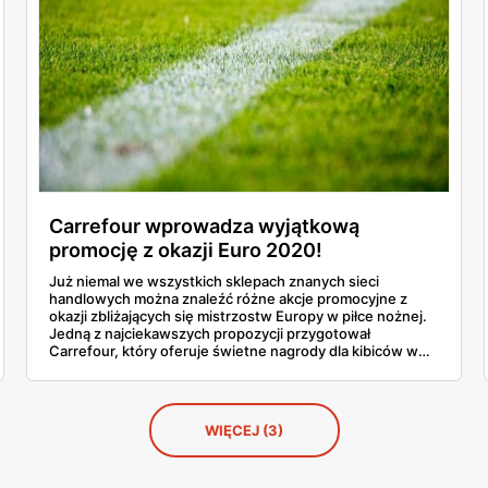
Carrefour wprowadza wyjątkową
promocję z okazji Euro 2020!
Już niemal we wszystkich sklepach znanych sieci
handlowych można znaleźć różne akcje promocyjne z
okazji zbliżających się mistrzostw Europy w piłce nożnej.
Jedną z najciekawszych propozycji przygotował
Carrefour, który oferuje świetne nagrody dla kibiców w
zamian za spełnienie kilku prostych warunków. Poznaj
więcej szczegółów!
WIĘCEJ (3)