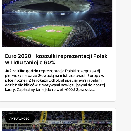
Euro 2020 - koszulki reprezentacji Polski
w Lidlu taniej o 60%!
Już za kilka godzin reprezentacja Polski rozegra swój
pierwszy mecz ze Słowacją na mistrzostwach Europy w
piłce nożnej! Z tej okazji Lidl objął specjalnymi rabatami
odzież dla kibiców z motywami nawiązującymi do naszej
kadry. Zapłacimy taniej do nawet -60%! Sprawdź
szczegóły wyjątkowej oferty promocyjnej na Euro 2020!
AKTUALNOŚCI