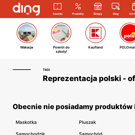
Gazetki
Produkty
Sklepy
Blog
Dni 
Wakacje
Powrót do
Kaufland
POLOmar
szkoły!
TAGI
Reprezentacja polski - o
Obecnie nie posiadamy produktów i 
Maskotka
Pluszak
Samochodzik
Samochód