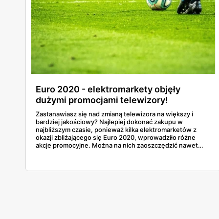
Euro 2020 - elektromarkety objęły
dużymi promocjami telewizory!
Zastanawiasz się nad zmianą telewizora na większy i
bardziej jakościowy? Najlepiej dokonać zakupu w
najbliższym czasie, ponieważ kilka elektromarketów z
okazji zbliżającego się Euro 2020, wprowadziło różne
akcje promocyjne. Można na nich zaoszczędzić nawet
kilkaset złotych! W naszym artykule wskazaliśmy tylko
największe okazje cenowe. Sprawdź!