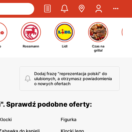
o
Rossmann
Lidl
Czas na
Ta
grilla!
kosm
Dodaj frazę "reprezentacja polski" do
ulubionych, a otrzymasz powiadomienia
o nowych ofertach
i". Sprawdź podobne oferty:
Klocki
Figurka
Zabawka do kąpieli
Klocki lego