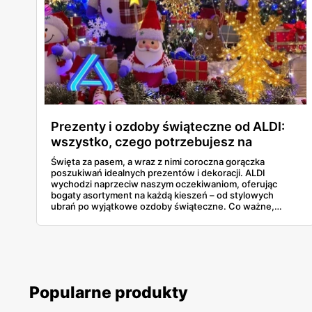
Prezenty i ozdoby świąteczne od ALDI:
wszystko, czego potrzebujesz na
Gwiazdkę!
Święta za pasem, a wraz z nimi coroczna gorączka
poszukiwań idealnych prezentów i dekoracji. ALDI
wychodzi naprzeciw naszym oczekiwaniom, oferując
bogaty asortyment na każdą kieszeń – od stylowych
ubrań po wyjątkowe ozdoby świąteczne. Co ważne,
wszystko to w naprawdę konkurencyjnych cenach!
Przyjrzyjmy się bliżej, co czeka na półkach tego
popularnego dyskontu.
Popularne produkty