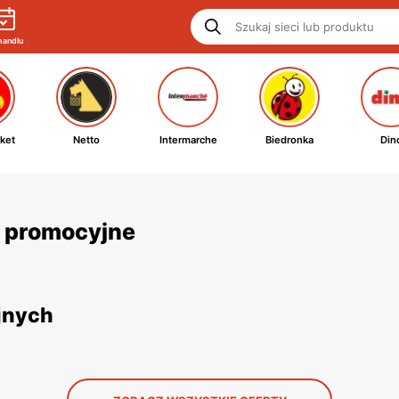
handlu
ket
Netto
Intermarche
Biedronka
Din
i promocyjne
jnych