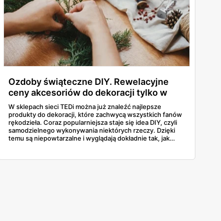
Ozdoby świąteczne DIY. Rewelacyjne
ceny akcesoriów do dekoracji tylko w
TEDi
W sklepach sieci TEDi można już znaleźć najlepsze
produkty do dekoracji, które zachwycą wszystkich fanów
rękodzieła. Coraz popularniejsza staje się idea DIY, czyli
samodzielnego wykonywania niektórych rzeczy. Dzięki
temu są niepowtarzalne i wyglądają dokładnie tak, jak
sobie wymarzyliśmy. W ofercie sklepu TEDi
zainteresowani znajdą między innymi ozdobne taśmy
klejące, brokaty czy cekiny. O najciekawszych produktach
do zdobienia przeczytasz w naszym artykule.