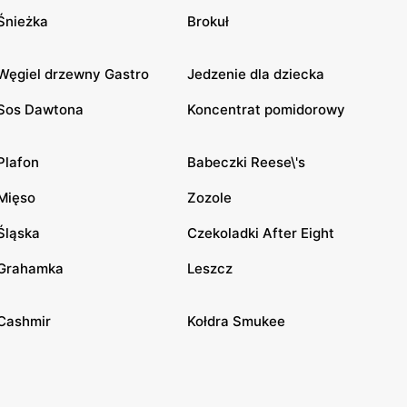
Śnieżka
Brokuł
Węgiel drzewny Gastro
Jedzenie dla dziecka
Sos Dawtona
Koncentrat pomidorowy
Plafon
Babeczki Reese\'s
Mięso
Zozole
Śląska
Czekoladki After Eight
Grahamka
Leszcz
Cashmir
Kołdra Smukee