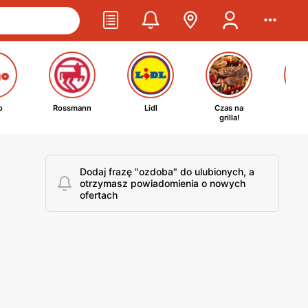
o
Rossmann
Lidl
Czas na
Ta
grilla!
kosm
Dodaj frazę "ozdoba" do ulubionych, a
otrzymasz powiadomienia o nowych
ofertach