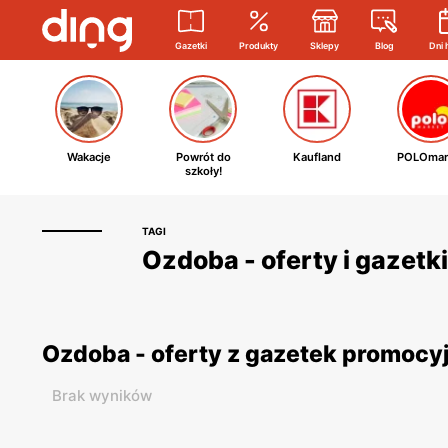
Gazetki
Produkty
Sklepy
Blog
Dni 
Wakacje
Powrót do
Kaufland
POLOmar
szkoły!
TAGI
Ozdoba - oferty i gazetk
Ozdoba - oferty z gazetek promocy
Brak wyników