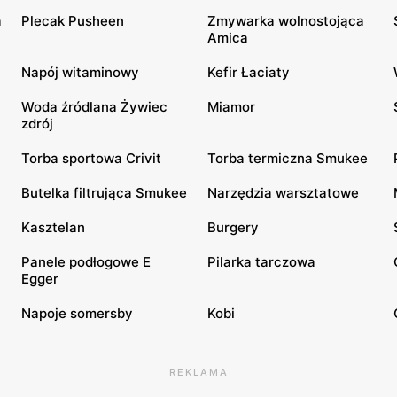
a
Plecak Pusheen
Zmywarka wolnostojąca
Amica
Napój witaminowy
Kefir Łaciaty
Woda źródlana Żywiec
Miamor
zdrój
Torba sportowa Crivit
Torba termiczna Smukee
Butelka filtrująca Smukee
Narzędzia warsztatowe
Kasztelan
Burgery
Panele podłogowe E
Pilarka tarczowa
Egger
Napoje somersby
Kobi
REKLAMA