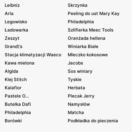
Leibniz
Skrzynka
Arla
Peeling do ust Mary Kay
Legowisko
Philadelphia
Ładowarka
Szlifierka Meec Tools
Zeszyt
Oranżada hellena
Grand\'s
Winiarka Białe
Stacja klimatyzacji Waeco
Mleczko kokosowe
Kawa mielona
Jacobs
Algida
Sos winiary
Klej Stitch
Tyskie
Kalafior
Herbata
Pastele O...
Plecak Jerry
Butelka Dafi
Namysłów
Philadelphia
Matcha
Borówki
Podkładka do pieczenia