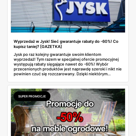
Wyprzedaż w Jysk! Sieć gwarantuje rabaty do -60%! Co
kupisz taniej? [GAZETKA]
Jysk po raz kolejny gwarantuje swoim klientom
wyprzedaż! Tym razem w specjalnej ofercie promocyjnej
występują rabaty sięgające nawet do -60%! Wybór
przecenionych produktów jest naprawdę szeroki i nikt nie
powinien czuć się rozczarowany. Dzięki niektórym
artykułom zmienisz swoje wnętrze nie do poznania i
jednocześnie na taką metamorfozę wydasz bardzo
niewiele. Dowiedz się wszystkich szczegółów o tej akcji
zniżkowej!
SUPER PROMOCJE