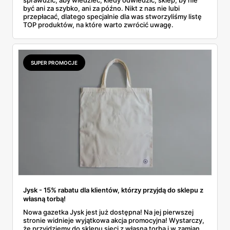
sprawdzić, aby wiedzieć, kiedy odwiedzić, sklep, by nie
być ani za szybko, ani za późno. Nikt z nas nie lubi
przepłacać, dlatego specjalnie dla was stworzyliśmy listę
TOP produktów, na które warto zwrócić uwagę.
SUPER PROMOCJE
Jysk - 15% rabatu dla klientów, którzy przyjdą do sklepu z
własną torbą!
Nowa gazetka Jysk jest już dostępna! Na jej pierwszej
stronie widnieje wyjątkowa akcja promocyjna! Wystarczy,
że przyjdziemy do sklepu sieci z własną torbą i w zamian