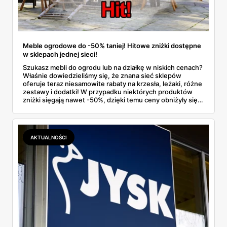
Meble ogrodowe do -50% taniej! Hitowe zniżki dostępne
w sklepach jednej sieci!
Szukasz mebli do ogrodu lub na działkę w niskich cenach?
Właśnie dowiedzieliśmy się, że znana sieć sklepów
oferuje teraz niesamowite rabaty na krzesła, leżaki, różne
zestawy i dodatki! W przypadku niektórych produktów
zniżki sięgają nawet -50%, dzięki temu ceny obniżyły się o
kilkaset złotych. Gdzie można skorzystać z promocji? Na
jakie artykuły warto zwrócić uwagę? Przeczytaj nasz
krótki artykuł i dowiedz się!
AKTUALNOŚCI