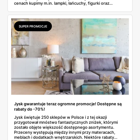
cenach kupimy m.in. lampki, łańcuchy, figurki oraz
poduszki i koce we wzorach z choinkami, reniferami czy
skrzatami. Przekonaj się, jaka sieć proponuje
najciekawsze produkty i promocje!
SUPER PROMOCJE
Jysk gwarantuje teraz ogromne promocje! Dostępne są
rabaty do -70%!
Jysk świętuje 250 sklepów w Polsce i z tej okazji
przygotował mnóstwo fantastycznych zniżek, którymi
zostało objęte większość dostępnego asortymentu.
Przeceny występują między innymi przy materacach,
meblach i dodatkach wnętrzarskich. Niektóre rabaty