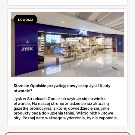
sięgają nawet do -70%! Zapoznaliśmy się z najnowszą
gazetką promocyjną od tej sieci i wskazaliśmy kilka
najciekawszych ofert. Sprawdź, co kupisz za niedużą
kwotę!
NOWOŚCI
Strzelce Opolskie przywitają nowy sklep Jysk! Kiedy
otwarcie?
Jysk w Strzelcach Opolskich szykuje się na wielkie
otwarcie. Na naszej stronie znajdziecie już aktualną
gazetkę promocyjną, z której dowiedziecie się, jakie
produkty będą do kupienia taniej. Wśród nich kultowe
hity. Poznaj datę ważnego wydarzenia, by nie zapomnieć
o odwiedzinach w nowej placówce.