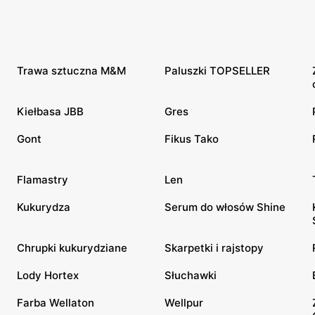
Trawa sztuczna M&M
Paluszki TOPSELLER
Kiełbasa JBB
Gres
Gont
Fikus Tako
Flamastry
Len
Kukurydza
Serum do włosów Shine
Chrupki kukurydziane
Skarpetki i rajstopy
Lody Hortex
Słuchawki
Farba Wellaton
Wellpur