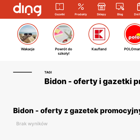
Gazetki
Produkty
Sklepy
Blog
Dni 
Wakacje
Powrót do
Kaufland
POLOmar
szkoły!
TAGI
Bidon - oferty i gazetki
Bidon - oferty z gazetek promocyj
Brak wyników