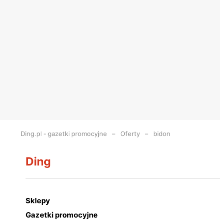
Ding.pl - gazetki promocyjne
Oferty
bidon
Ding
Sklepy
Gazetki promocyjne