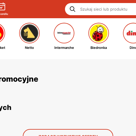
handlu
ket
Netto
Intermarche
Biedronka
Din
 promocyjne
nych