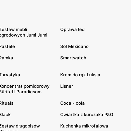
Zestaw mebli
Oprawa led
ogrodowych Jumi Jumi
Pastele
Sol Mexicano
Ramka
Smartwatch
Turystyka
Krem do rąk Luksja
Koncentrat pomidorowy
Lisner
Süritett Paradicsom
Rituals
Coca - cola
Black
Ćwiartka z kurczaka P&G
Zestaw długopisów
Kuchenka mikrofalowa