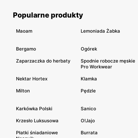
Popularne produkty
Maoam
Lemoniada Żabka
Bergamo
Ogórek
Zaparzaczka do herbaty
Spodnie robocze męskie
Pro Workwear
Nektar Hortex
Klamka
Milton
Pędzle
Karkówka Polski
Sanico
Krzesło Luksusowa
O!Jajo
Płatki śniadaniowe
Burrata