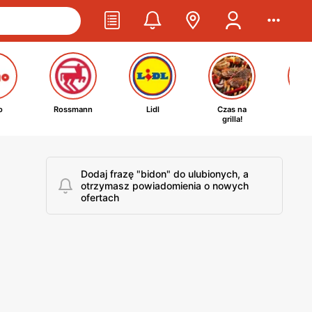
o
Rossmann
Lidl
Czas na
Ta
grilla!
kosm
Dodaj frazę "bidon" do ulubionych, a
otrzymasz powiadomienia o nowych
ofertach