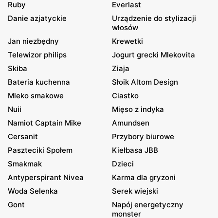
Ruby
Everlast
Danie azjatyckie
Urządzenie do stylizacji
włosów
Jan niezbędny
Krewetki
Telewizor philips
Jogurt grecki Mlekovita
Skiba
Ziaja
Bateria kuchenna
Słoik Altom Design
Mleko smakowe
Ciastko
Nuii
Mięso z indyka
Namiot Captain Mike
Amundsen
Cersanit
Przybory biurowe
Paszteciki Społem
Kiełbasa JBB
Smakmak
Dzieci
Antyperspirant Nivea
Karma dla gryzoni
Woda Selenka
Serek wiejski
Gont
Napój energetyczny
monster