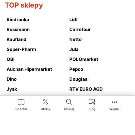
TOP sklepy
Biedronka
Lidl
Rossmann
Carrefour
Kaufland
Netto
Super-Pharm
Jula
OBI
POLOmarket
Auchan Hipermarket
Pepco
Dino
Douglas
Jysk
RTV EURO AGD
Action
Media Expert
Deichmann
Media Markt
Gazetki
Oferty
Szukaj
Blog
Więcej
Ding.pl to serwis internetowy prezentujący
gazetki promocyjne
oraz
katalogi
sklepów i dużych sieci handlowych. Dzięki