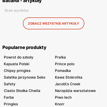
Bacardi - artykuły
Brak wyników
ZOBACZ WSZYSTKIE ARTYKUŁY
Popularne produkty
Powrot do szkoły
Pralka
Kapusta Polski
Prince polo
Chipsy pringles
Pomadka
Sałatka jarzynowa Seko
Kawa Stokrotka
Safety
Jacob\'s Creek
Ciasto Słodka Chwila
Narzędzia warsztatowe
Farba
Piwo lech
Pringles
Knorr