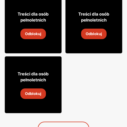
14% TANIEJ!
59
56
99
99
Treści dla osób
Treści dla osób
pełnoletnich
pełnoletnich
Drink Bacardi
Rum Bacardi
Odblokuj
Odblokuj
2
-
30 sie 2026
2
-
30 sie 2026
8
99
Treści dla osób
pełnoletnich
Bacardi Coca-Cola
Odblokuj
2
-
14 sie 2026