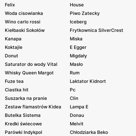
Felix
House
Woda cisowianka
Piwo Zatecky
Wino carlo rossi
Iceberg
Kiełbaski Sokołów
Frytkownica SilverCrest
Kanapa
Miska
Koktajle
E Egger
Donut
Migdały
Saturator do wody Vital
Masło
Whisky Queen Margot
Rum
Fuze tea
Laktator Kidnort
Ciastka hit
Pc
Suszarka na pranie
Clin
Zestaw flamastrów Kidea
Lampa E
Butelka Sistema
Donau
Kredki świecowe
Melvit
Parówki Indykpol
Chłodziarka Beko