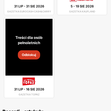
31 LIP
-
31 SIE 2026
5
-
19 SIE 2026
GAZETKA EUROCASH CASH&CARRY
GAZETKA KAUFLAND
Treści dla osób
pełnoletnich
Odblokuj
31 LIP
-
16 SIE 2026
GAZETKA TOPAZ