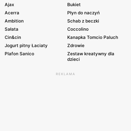
Ajax
Bukiet
Acerra
Płyn do naczyń
Ambition
Schab z beczki
Sałata
Coccolino
Cin&cin
Kanapka Tomcio Paluch
Jogurt pitny Łaciaty
Zdrowie
Plafon Sanico
Zestaw kreatywny dla
dzieci
REKLAMA