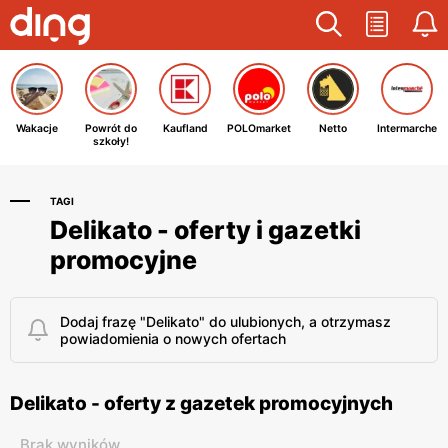
Wakacje
Powrót do
Kaufland
POLOmarket
Netto
Intermarche
szkoły!
TAGI
Delikato - oferty i gazetki
promocyjne
Dodaj frazę "Delikato" do ulubionych, a otrzymasz
powiadomienia o nowych ofertach
Delikato - oferty z gazetek promocyjnych
Brak wyników