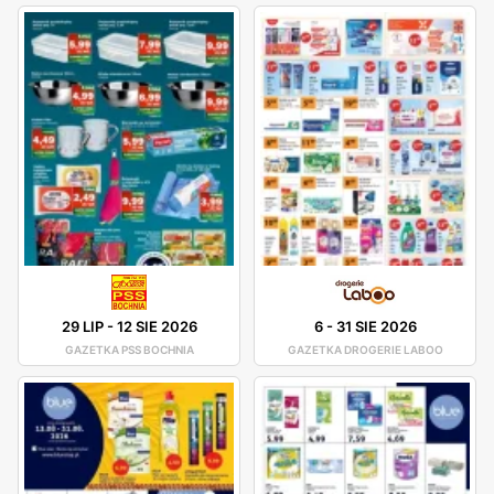
29 LIP
-
12 SIE 2026
6
-
31 SIE 2026
GAZETKA PSS BOCHNIA
GAZETKA DROGERIE LABOO