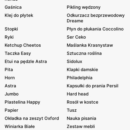
Gaśnica
Pikling wędzony
Klej do płytek
Odkurzacz bezprzewodowy
Dreame
Stopki
Płyn do płukania Coccolino
Ryki
Ser Ceko
Ketchup Cheetos
Maślanka Krasnystaw
Taczka Easy
Sztuczna roślina
Etui na pędzle Astra
Sidolux
Pita
Klapki damskie
Horn
Philadelphia
Astra
Kapsułki do prania Persil
Jumbo
Hard head
Plastelina Happy
Rosół w kostce
Papier
Tusz
Okładka na zeszyt Oxford
Nauka pisania
Winiarka Białe
Zestaw mebli