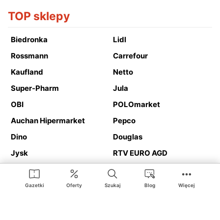
TOP sklepy
Biedronka
Lidl
Rossmann
Carrefour
Kaufland
Netto
Super-Pharm
Jula
OBI
POLOmarket
Auchan Hipermarket
Pepco
Dino
Douglas
Jysk
RTV EURO AGD
Action
Media Expert
Deichmann
Media Markt
Gazetki
Oferty
Szukaj
Blog
Więcej
Ding.pl to serwis internetowy prezentujący
gazetki promocyjne