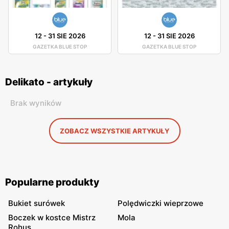
12
-
31 SIE 2026
12
-
31 SIE 2026
GAZETKA BLUE STOP
GAZETKA BLUE STOP
Delikato - artykuły
Brak wyników
ZOBACZ WSZYSTKIE ARTYKUŁY
Popularne produkty
Bukiet surówek
Polędwiczki wieprzowe
Boczek w kostce Mistrz
Mola
Rohus