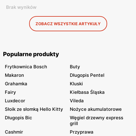
Brak wyników
ZOBACZ WSZYSTKIE ARTYKUŁY
Popularne produkty
Frytkownica Bosch
Buty
Makaron
Długopis Pentel
Grahamka
Kluski
Fairy
Kiełbasa Śląska
Luxdecor
Vileda
Słoik ze słomką Hello Kitty
Nożyce akumulatorowe
Długopis Bic
Węgiel drzewny express
grill
Cashmir
Przyprawa