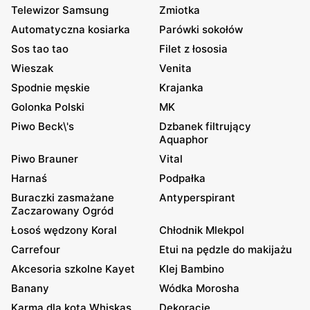
Telewizor Samsung
Zmiotka
Automatyczna kosiarka
Parówki sokołów
Sos tao tao
Filet z łososia
Wieszak
Venita
Spodnie męskie
Krajanka
Golonka Polski
MK
Piwo Beck\'s
Dzbanek filtrujący
Aquaphor
Piwo Brauner
Vital
Harnaś
Podpałka
Buraczki zasmażane
Antyperspirant
Zaczarowany Ogród
Łosoś wędzony Koral
Chłodnik Mlekpol
Carrefour
Etui na pędzle do makijażu
Akcesoria szkolne Kayet
Klej Bambino
Banany
Wódka Morosha
Karma dla kota Whiskas
Dekoracje