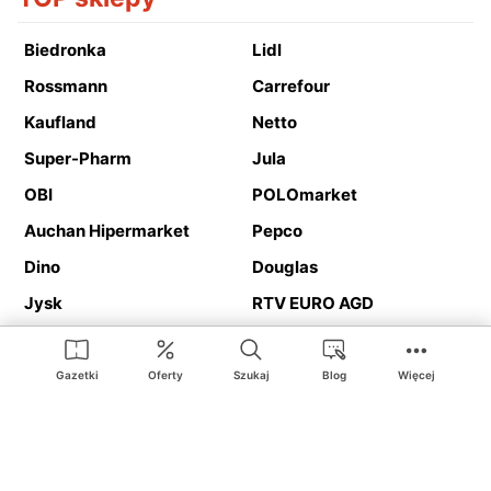
Biedronka
Lidl
Rossmann
Carrefour
Kaufland
Netto
Super-Pharm
Jula
OBI
POLOmarket
Auchan Hipermarket
Pepco
Dino
Douglas
Jysk
RTV EURO AGD
Action
Media Expert
Deichmann
Media Markt
Gazetki
Oferty
Szukaj
Blog
Więcej
Ding.pl to serwis internetowy prezentujący
gazetki promocyjne
oraz
katalogi
sklepów i dużych sieci handlowych. Dzięki
geolokalizacji otrzymasz przede wszystkim oferty sklepów, z