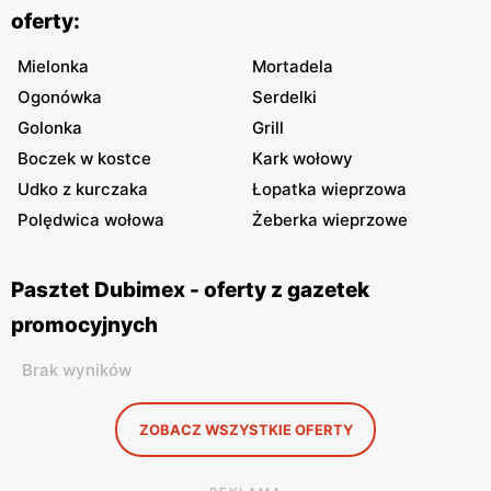
oferty:
Mielonka
Mortadela
Ogonówka
Serdelki
Golonka
Grill
Boczek w kostce
Kark wołowy
Udko z kurczaka
Łopatka wieprzowa
Polędwica wołowa
Żeberka wieprzowe
Pasztet Dubimex - oferty z gazetek
promocyjnych
Brak wyników
ZOBACZ WSZYSTKIE OFERTY