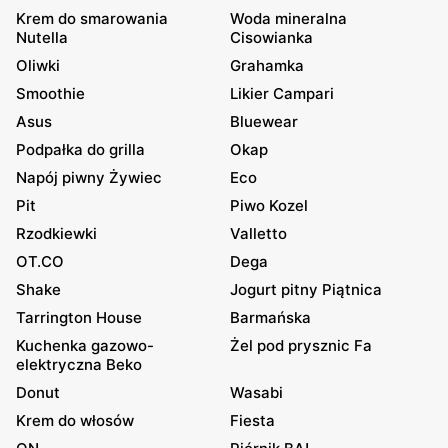
Krem do smarowania
Woda mineralna
Nutella
Cisowianka
Oliwki
Grahamka
Smoothie
Likier Campari
Asus
Bluewear
Podpałka do grilla
Okap
Napój piwny Żywiec
Eco
Pit
Piwo Kozel
Rzodkiewki
Valletto
OT.CO
Dega
Shake
Jogurt pitny Piątnica
Tarrington House
Barmańska
Kuchenka gazowo-
Żel pod prysznic Fa
elektryczna Beko
Donut
Wasabi
Krem do włosów
Fiesta