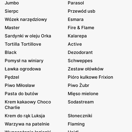
Jumbo
Parasol
Sierpc
Przewód usb
Wózek narzędziowy
Esmara
Master
Fire & Flame
Sardynki w oleju Orka
Kalarepa
Tortilla Tortillove
Active
Black
Dezodorant
Pomysł na winiary
Schweppes
Ławka ogrodowa
Zestaw ołówków
Pędzel
Pióro kulkowe Frixion
Piwo Miłosław
Piwo Żubr
Pasta do butów
Mięso mielone
Krem kakaowy Choco
Sodastream
Charlie
Krem do rąk Luksja
Słoneczniki
Warzywa na patelnie
Flaming