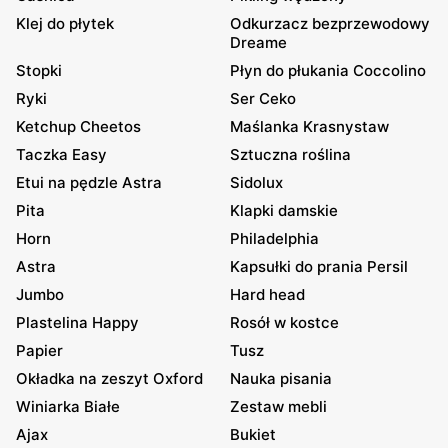
Klej do płytek
Odkurzacz bezprzewodowy
Dreame
Stopki
Płyn do płukania Coccolino
Ryki
Ser Ceko
Ketchup Cheetos
Maślanka Krasnystaw
Taczka Easy
Sztuczna roślina
Etui na pędzle Astra
Sidolux
Pita
Klapki damskie
Horn
Philadelphia
Astra
Kapsułki do prania Persil
Jumbo
Hard head
Plastelina Happy
Rosół w kostce
Papier
Tusz
Okładka na zeszyt Oxford
Nauka pisania
Winiarka Białe
Zestaw mebli
Ajax
Bukiet