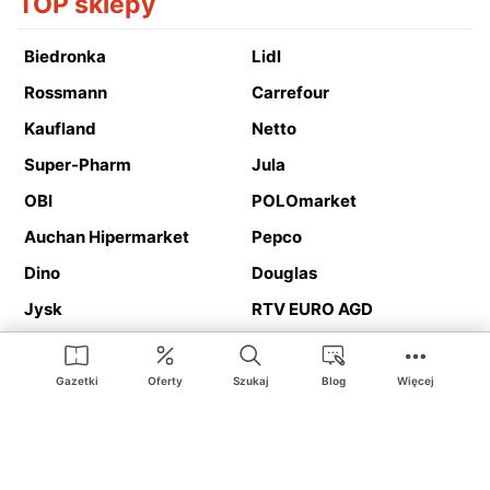
TOP sklepy
Biedronka
Lidl
Rossmann
Carrefour
Kaufland
Netto
Super-Pharm
Jula
OBI
POLOmarket
Auchan Hipermarket
Pepco
Dino
Douglas
Jysk
RTV EURO AGD
Action
Media Expert
Deichmann
Media Markt
Gazetki
Oferty
Szukaj
Blog
Więcej
Ding.pl to serwis internetowy prezentujący
gazetki promocyjne
oraz
katalogi
sklepów i dużych sieci handlowych. Dzięki
geolokalizacji otrzymasz przede wszystkim oferty sklepów, z