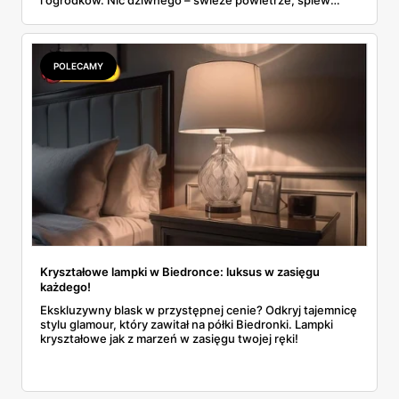
i ogródków. Nic dziwnego – świeże powietrze, śpiew
ptaków i aromat kwitnących roślin to najlepszy zestaw na
dobry nastrój. I właśnie teraz warto rzucić okiem na
promocja Lidl, bo sieć przygotowała coś naprawdę
ciekawego! Meble, akcesoria i dekoracje, które sprawią,
POLECAMY
że każda przestrzeń stanie się przytulną oazą. Co ważne
– nie trzeba wydać fortuny. W końcu tanie okazje to
specjalność Lidla!
Kryształowe lampki w Biedronce: luksus w zasięgu
każdego!
Ekskluzywny blask w przystępnej cenie? Odkryj tajemnicę
stylu glamour, który zawitał na półki Biedronki. Lampki
kryształowe jak z marzeń w zasięgu twojej ręki!