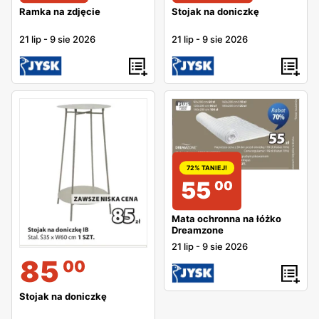
Ramka na zdjęcie
Stojak na doniczkę
21 lip
-
9 sie 2026
21 lip
-
9 sie 2026
72% TANIEJ!
55
00
Mata ochronna na łóżko
Dreamzone
21 lip
-
9 sie 2026
85
00
Stojak na doniczkę