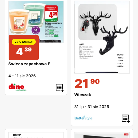
26% TANIEJ!
4
39
Świeca zapachowa E
4
-
11 sie 2026
21
90
Wieszak
31 lip
-
31 sie 2026