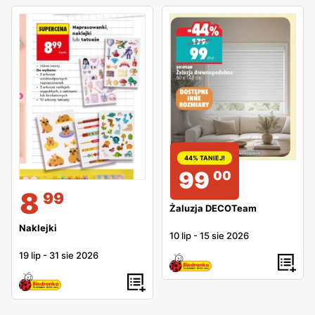
44% TANIEJ!
99
00
8
99
Żaluzja DECOTeam
Naklejki
10 lip
-
15 sie 2026
19 lip
-
31 sie 2026