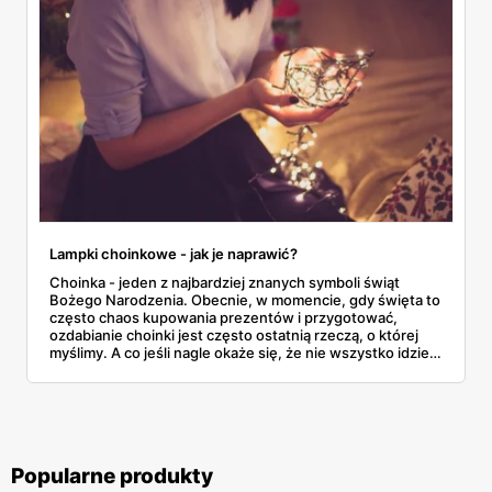
Lampki choinkowe - jak je naprawić?
Choinka - jeden z najbardziej znanych symboli świąt
Bożego Narodzenia. Obecnie, w momencie, gdy święta to
często chaos kupowania prezentów i przygotować,
ozdabianie choinki jest często ostatnią rzeczą, o której
myślimy. A co jeśli nagle okaże się, że nie wszystko idzie
tak, jak zaplanowaliśmy? Co jeśli nasze lampki choinkowe
nie świecą, a nie mamy już możliwości kupić innych?
Popularne produkty