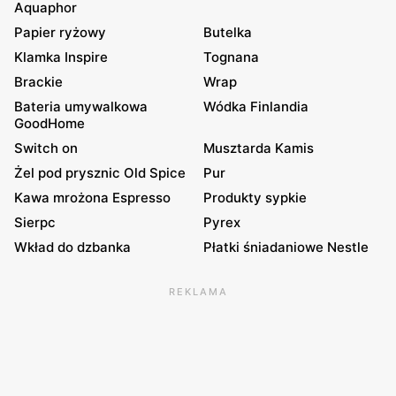
Aquaphor
Papier ryżowy
Butelka
Klamka Inspire
Tognana
Brackie
Wrap
Bateria umywalkowa
Wódka Finlandia
GoodHome
Switch on
Musztarda Kamis
Żel pod prysznic Old Spice
Pur
Kawa mrożona Espresso
Produkty sypkie
Sierpc
Pyrex
Wkład do dzbanka
Płatki śniadaniowe Nestle
REKLAMA