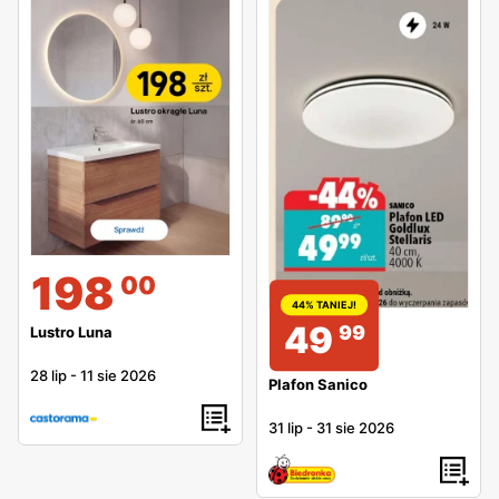
198
00
44% TANIEJ!
49
99
Lustro Luna
28 lip
-
11 sie 2026
Plafon Sanico
31 lip
-
31 sie 2026