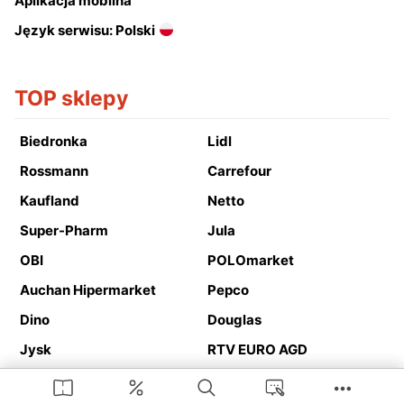
Aplikacja mobilna
Język serwisu: Polski
TOP sklepy
Biedronka
Lidl
Rossmann
Carrefour
Kaufland
Netto
Super-Pharm
Jula
OBI
POLOmarket
Auchan Hipermarket
Pepco
Dino
Douglas
Jysk
RTV EURO AGD
Action
Media Expert