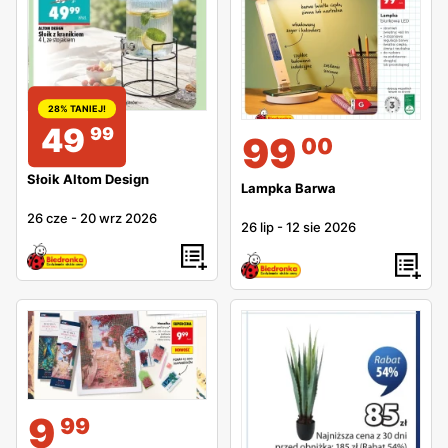
28% TANIEJ!
49
99
99
00
Słoik Altom Design
Lampka Barwa
26 cze
-
20 wrz 2026
26 lip
-
12 sie 2026
9
99