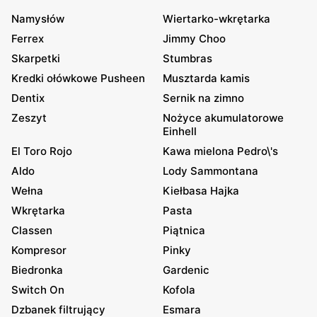
Namysłów
Wiertarko-wkrętarka
Ferrex
Jimmy Choo
Skarpetki
Stumbras
Kredki ołówkowe Pusheen
Musztarda kamis
Dentix
Sernik na zimno
Zeszyt
Nożyce akumulatorowe
Einhell
El Toro Rojo
Kawa mielona Pedro\'s
Aldo
Lody Sammontana
Wełna
Kiełbasa Hajka
Wkrętarka
Pasta
Classen
Piątnica
Kompresor
Pinky
Biedronka
Gardenic
Switch On
Kofola
Dzbanek filtrujący
Esmara