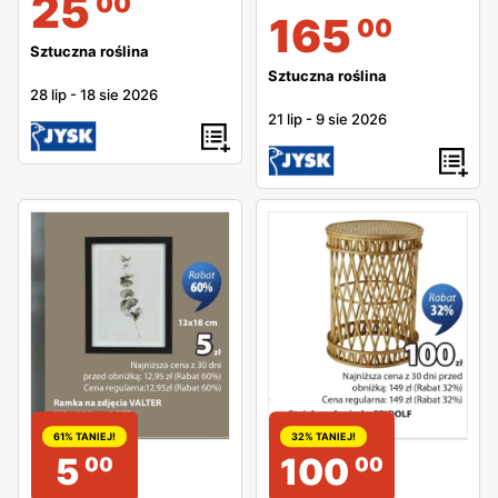
25
00
165
00
Sztuczna roślina
Sztuczna roślina
28 lip
-
18 sie 2026
21 lip
-
9 sie 2026
61% TANIEJ!
32% TANIEJ!
5
100
00
00