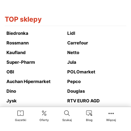
TOP sklepy
Biedronka
Lidl
Rossmann
Carrefour
Kaufland
Netto
Super-Pharm
Jula
OBI
POLOmarket
Auchan Hipermarket
Pepco
Dino
Douglas
Jysk
RTV EURO AGD
Action
Media Expert
Deichmann
Media Markt
Gazetki
Oferty
Szukaj
Blog
Więcej