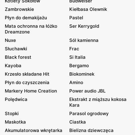
Kotlety Sokołów
Budweiser
Zambrowskie
Kiełbasa Olewnik
Płyn do demakijażu
Pastel
Mata ochronna na łóżko
Ser Kerrygold
Dreamzone
Nuxe
Sól kamienna
Słuchawki
Frac
Black forest
Si Italia
Kayoba
Bergamo
Krzesło składane Hit
Biokominek
Płyn do czyszczenia
Amino
Markery Home Creation
Power audio JBL
Polędwica
Ekstrakt z miąższu kokosa
Kara
Stopki
Parasol ogrodowy
Maskotka
Ciastka
Akumulatorowa wkrętarka
Bielizna dziewczęca