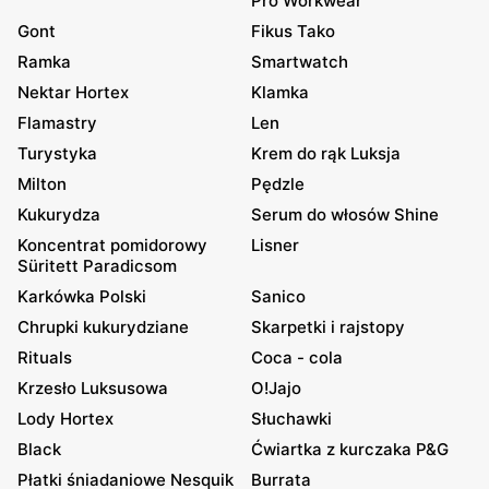
Pro Workwear
Gont
Fikus Tako
Ramka
Smartwatch
Nektar Hortex
Klamka
Flamastry
Len
Turystyka
Krem do rąk Luksja
Milton
Pędzle
Kukurydza
Serum do włosów Shine
Koncentrat pomidorowy
Lisner
Süritett Paradicsom
Karkówka Polski
Sanico
Chrupki kukurydziane
Skarpetki i rajstopy
Rituals
Coca - cola
Krzesło Luksusowa
O!Jajo
Lody Hortex
Słuchawki
Black
Ćwiartka z kurczaka P&G
Płatki śniadaniowe Nesquik
Burrata