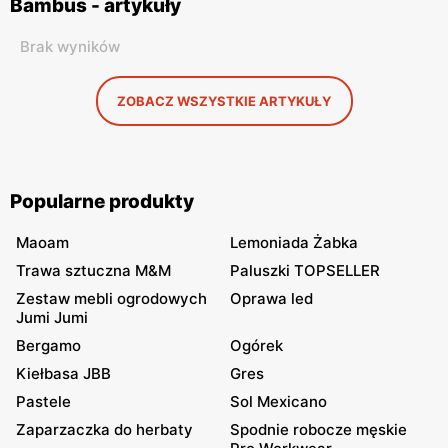
Bambus - artykuły
Brak wyników
ZOBACZ WSZYSTKIE ARTYKUŁY
Popularne produkty
Maoam
Lemoniada Żabka
Trawa sztuczna M&M
Paluszki TOPSELLER
Zestaw mebli ogrodowych
Oprawa led
Jumi Jumi
Bergamo
Ogórek
Kiełbasa JBB
Gres
Pastele
Sol Mexicano
Zaparzaczka do herbaty
Spodnie robocze męskie