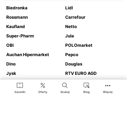
Biedronka
Lidl
Rossmann
Carrefour
Kaufland
Netto
Super-Pharm
Jula
OBI
POLOmarket
Auchan Hipermarket
Pepco
Dino
Douglas
Jysk
RTV EURO AGD
Action
Media Expert
Deichmann
Media Markt
Gazetki
Oferty
Szukaj
Blog
Więcej
Ding.pl to serwis internetowy prezentujący
gazetki promocyjne
oraz
katalogi
sklepów i dużych sieci handlowych. Dzięki
geolokalizacji otrzymasz przede wszystkim oferty sklepów, z
Twojego bliskiego otoczenia. Dodatkowo na stronie znajdziesz
adresy sklepów, więc w trakcie podróży bez problemu trafisz do