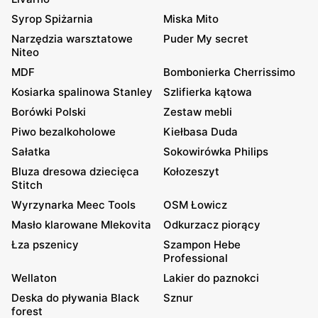
Syrop Spiżarnia
Miska Mito
Narzędzia warsztatowe
Puder My secret
Niteo
MDF
Bombonierka Cherrissimo
Kosiarka spalinowa Stanley
Szlifierka kątowa
Borówki Polski
Zestaw mebli
Piwo bezalkoholowe
Kiełbasa Duda
Sałatka
Sokowirówka Philips
Bluza dresowa dziecięca
Kołozeszyt
Stitch
Wyrzynarka Meec Tools
OSM Łowicz
Masło klarowane Mlekovita
Odkurzacz piorący
Łza pszenicy
Szampon Hebe
Professional
Wellaton
Lakier do paznokci
Deska do pływania Black
Sznur
forest