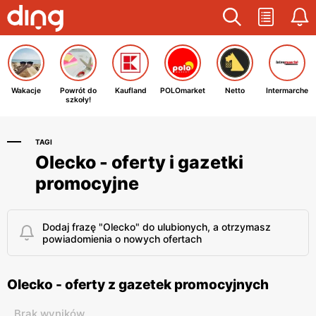
Wakacje
Powrót do
Kaufland
POLOmarket
Netto
Intermarche
szkoły!
TAGI
Olecko - oferty i gazetki
promocyjne
Dodaj frazę "Olecko" do ulubionych, a otrzymasz
powiadomienia o nowych ofertach
Olecko - oferty z gazetek promocyjnych
Brak wyników