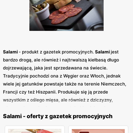
Salami
- produkt z gazetek promocyjnych.
Salami
jest
bardzo drogą, ale również i najtrwalszą kiełbasą długo
dojrzewającą, jaka jest sprzedawana na świecie.
Tradycyjnie pochodzi ona z Węgier oraz Włoch, jednak
wiele jej gatunków powstaje także na terenie Niemczech,
Francji czy też Hiszpanii. Produkuje się ją przede
wszystkim z oślego mięsa, ale również z dziczyzny,
wieprzowiny, wołowiny, a nawet drobiu. Jej cechą
Salami - oferty z gazetek promocyjnych
charakterystyczną, jest nalot na skórce, pleśniowy. Na
całościowy smak składają się również dodatki dobrej
jakości słoniny, kardamonu oraz różnych ziół. Można jeść