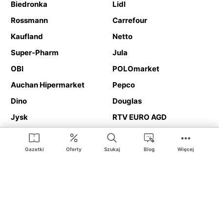
Biedronka
Lidl
Rossmann
Carrefour
Kaufland
Netto
Super-Pharm
Jula
OBI
POLOmarket
Auchan Hipermarket
Pepco
Dino
Douglas
Jysk
RTV EURO AGD
Action
Media Expert
Deichmann
Media Markt
Gazetki
Oferty
Szukaj
Blog
Więcej
Ding.pl to serwis internetowy prezentujący
gazetki promocyjne
oraz
katalogi
sklepów i dużych sieci handlowych. Dzięki
geolokalizacji otrzymasz przede wszystkim oferty sklepów, z
Twojego bliskiego otoczenia. Dodatkowo na stronie znajdziesz
adresy sklepów, więc w trakcie podróży bez problemu trafisz do
ulubionego sklepu.