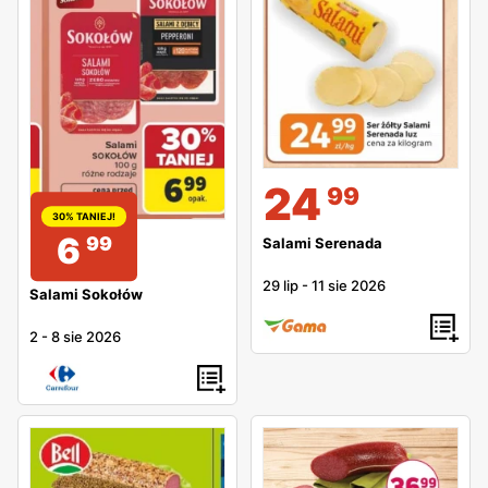
24
99
30% TANIEJ!
6
99
Salami Serenada
29 lip
-
11 sie 2026
Salami Sokołów
2
-
8 sie 2026