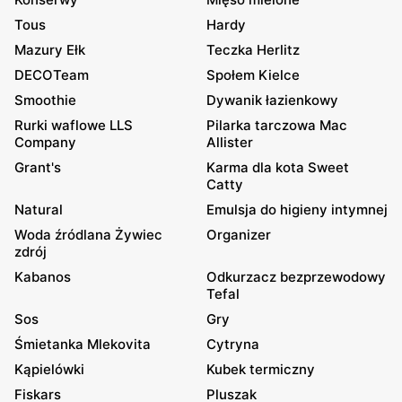
Tous
Hardy
Mazury Ełk
Teczka Herlitz
DECOTeam
Społem Kielce
Smoothie
Dywanik łazienkowy
Rurki waflowe LLS
Pilarka tarczowa Mac
Company
Allister
Grant's
Karma dla kota Sweet
Catty
Natural
Emulsja do higieny intymnej
Woda źródlana Żywiec
Organizer
zdrój
Kabanos
Odkurzacz bezprzewodowy
Tefal
Sos
Gry
Śmietanka Mlekovita
Cytryna
Kąpielówki
Kubek termiczny
Fiskars
Pluszak