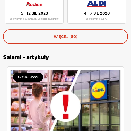
5
-
12 SIE 2026
4
-
7 SIE 2026
GAZETKA AUCHAN HIPERMARKET
GAZETKA ALDI
WIĘCEJ (60)
Salami - artykuły
AKTUALNOŚCI