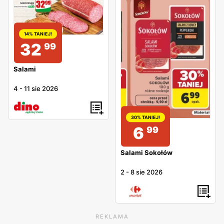
je na kanapce, ale dobrze smakuje również w
towarzystwie makaronów, dipów lub sałatek. By kupić ten
14% TANIEJ!
produkt w naprawdę dobrej cenie, warto śledzić gazetki
32
99
promocyjne.
Salami
4
-
11 sie 2026
30% TANIEJ!
6
99
Salami Sokołów
2
-
8 sie 2026
REKLAMA