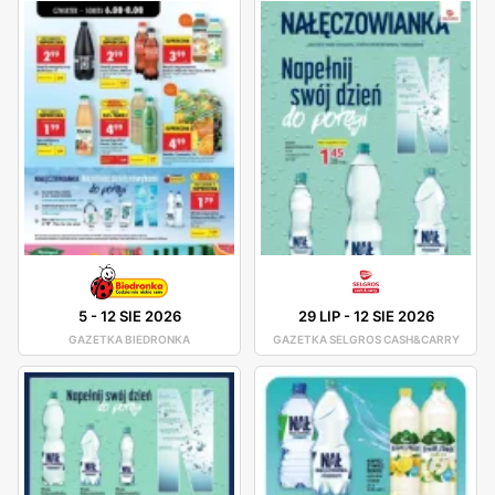
5
-
12 SIE 2026
29 LIP
-
12 SIE 2026
GAZETKA BIEDRONKA
GAZETKA SELGROS CASH&CARRY