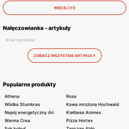
WIĘCEJ (11)
Nałęczowianka - artykuły
Brak wyników
ZOBACZ WSZYSTKIE ARTYKUŁY
Popularne produkty
Athena
Rosa
Wódka Stumbras
Kawa mrożona Hochwald
Napój energetyczny Air
Kiełbasa Animex
Wanna Crea
Pizza Hortex
Sok kubuś
Tapczan Aldo