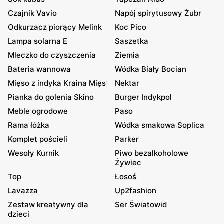
Czajnik Vavio
Napój spirytusowy Żubr
Odkurzacz piorący Melink
Koc Pico
Lampa solarna E
Saszetka
Mleczko do czyszczenia
Ziemia
Bateria wannowa
Wódka Biały Bocian
Mięso z indyka Kraina Mięs
Nektar
Pianka do golenia Skino
Burger Indykpol
Meble ogrodowe
Paso
Rama łóżka
Wódka smakowa Soplica
Komplet pościeli
Parker
Wesoły Kurnik
Piwo bezalkoholowe
Żywiec
Top
Łosoś
Lavazza
Up2fashion
Zestaw kreatywny dla
Ser Światowid
dzieci