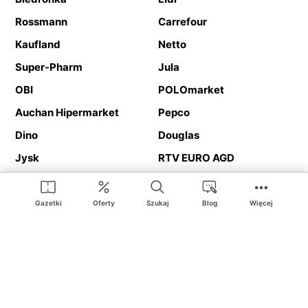
Rossmann
Carrefour
Kaufland
Netto
Super-Pharm
Jula
OBI
POLOmarket
Auchan Hipermarket
Pepco
Dino
Douglas
Jysk
RTV EURO AGD
Action
Media Expert
Deichmann
Media Markt
Gazetki
Oferty
Szukaj
Blog
Więcej
Ding.pl to serwis internetowy prezentujący
gazetki promocyjne
oraz
katalogi
sklepów i dużych sieci handlowych. Dzięki
geolokalizacji otrzymasz przede wszystkim oferty sklepów, z
Twojego bliskiego otoczenia. Dodatkowo na stronie znajdziesz
adresy sklepów, więc w trakcie podróży bez problemu trafisz do
ulubionego sklepu.