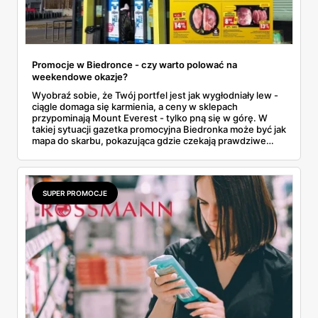
Promocje w Biedronce - czy warto polować na
weekendowe okazje?
Wyobraź sobie, że Twój portfel jest jak wygłodniały lew -
ciągle domaga się karmienia, a ceny w sklepach
przypominają Mount Everest - tylko pną się w górę. W
takiej sytuacji gazetka promocyjna Biedronka może być jak
mapa do skarbu, pokazująca gdzie czekają prawdziwe
okazje. Ale czy rzeczywiście warto wyruszać na łowy do
tego popularnego dyskontu w najbliższy weekend 15-16
listopada? Przyjrzyjmy się ofercie i sprawdźmy, czy gra
jest warta świeczki.
SUPER PROMOCJE