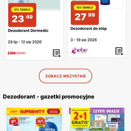
15% TANIEJ!
41% TANIEJ!
27
99
23
49
Dezodorant do stóp
Dezodorant Dermedic
3
-
19 sie 2026
29 lip
-
12 sie 2026
ZOBACZ WSZYSTKIE
Dezodorant - gazetki promocyjne