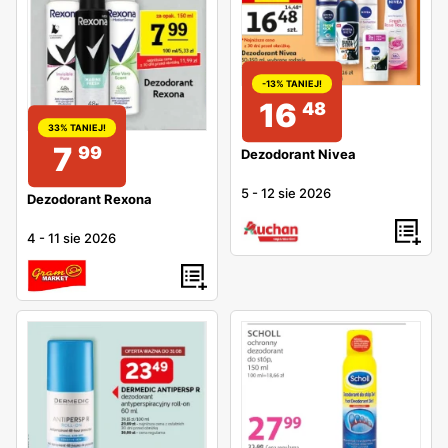
-13% TANIEJ!
16
48
33% TANIEJ!
7
99
Dezodorant Nivea
5
-
12 sie 2026
Dezodorant Rexona
4
-
11 sie 2026