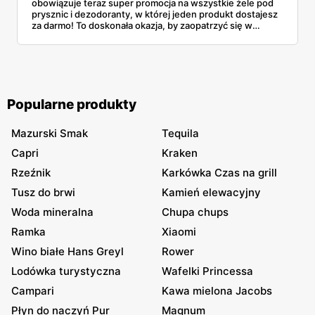
obowiązuje teraz super promocja na wszystkie żele pod
prysznic i dezodoranty, w której jeden produkt dostajesz
za darmo! To doskonała okazja, by zaopatrzyć się w
produkty swoich ulubionych marek. Poznaj szczegóły
oferty.
Popularne produkty
Mazurski Smak
Tequila
Capri
Kraken
Rzeźnik
Karkówka Czas na grill
Tusz do brwi
Kamień elewacyjny
Woda mineralna
Chupa chups
Ramka
Xiaomi
Wino białe Hans Greyl
Rower
Lodówka turystyczna
Wafelki Princessa
Campari
Kawa mielona Jacobs
Płyn do naczyń Pur
Magnum