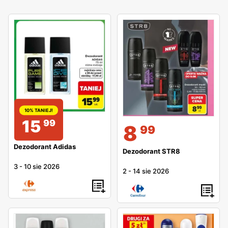
10% TANIEJ!
15
99
8
99
Dezodorant Adidas
Dezodorant STR8
3
-
10 sie 2026
2
-
14 sie 2026