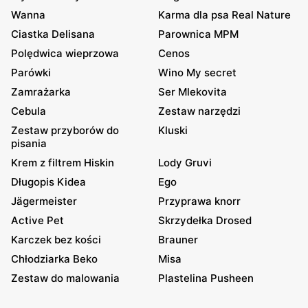
Wanna
Karma dla psa Real Nature
Ciastka Delisana
Parownica MPM
Polędwica wieprzowa
Cenos
Parówki
Wino My secret
Zamrażarka
Ser Mlekovita
Cebula
Zestaw narzędzi
Zestaw przyborów do
Kluski
pisania
Krem z filtrem Hiskin
Lody Gruvi
Długopis Kidea
Ego
Jägermeister
Przyprawa knorr
Active Pet
Skrzydełka Drosed
Karczek bez kości
Brauner
Chłodziarka Beko
Misa
Zestaw do malowania
Plastelina Pusheen