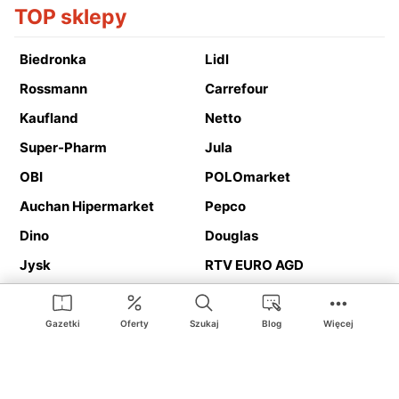
TOP sklepy
Biedronka
Lidl
Rossmann
Carrefour
Kaufland
Netto
Super-Pharm
Jula
OBI
POLOmarket
Auchan Hipermarket
Pepco
Dino
Douglas
Jysk
RTV EURO AGD
Action
Media Expert
Deichmann
Media Markt
Gazetki
Oferty
Szukaj
Blog
Więcej
Ding.pl to serwis internetowy prezentujący
gazetki promocyjne
oraz
katalogi
sklepów i dużych sieci handlowych. Dzięki