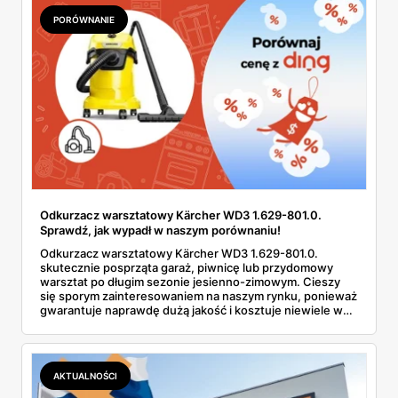
PORÓWNANIE
Odkurzacz warsztatowy Kärcher WD3 1.629-801.0.
Sprawdź, jak wypadł w naszym porównaniu!
Odkurzacz warsztatowy Kärcher WD3 1.629-801.0.
skutecznie posprząta garaż, piwnicę lub przydomowy
warsztat po długim sezonie jesienno-zimowym. Cieszy
się sporym zainteresowaniem na naszym rynku, ponieważ
gwarantuje naprawdę dużą jakość i kosztuje niewiele w
porównaniu z konkurencyjnymi modelami. Można go teraz
kupić w niskiej cenie w jednym ze znanych marketów
remontowo-budowlanych. Sprawdź, jaką ofertę
promocyjną wybraliśmy i zapoznaj się z naszym
AKTUALNOŚCI
porównaniem.