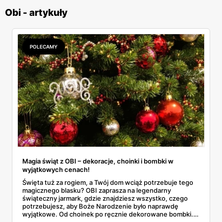
Obi - artykuły
POLECAMY
Magia świąt z OBI – dekoracje, choinki i bombki w
wyjątkowych cenach!
Święta tuż za rogiem, a Twój dom wciąż potrzebuje tego
magicznego blasku? OBI zaprasza na legendarny
świąteczny jarmark, gdzie znajdziesz wszystko, czego
potrzebujesz, aby Boże Narodzenie było naprawdę
wyjątkowe. Od choinek po ręcznie dekorowane bombki.
Czas ucieka, a takie okazje nie zdarzają się codziennie…