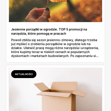
Jesienne porządki w ogrodzie. TOP 5 promocji na
narzędzia, które pomogą w pracach
Powoli zbliża się sezon jesienno-zimowy, dlatego trzeba
już myśleć o zrobieniu porządków w ogrodzie lub na
działce. Ułatwić pracę mogą różne narzędzia i urządzenia,
które kupimy teraz w niskich cenach w popularnych
dyskontach i marketach budowlanych. Po zapoznaniu się
z gazetkami promocyjnymi wybraliśmy TOP 5
najciekawszych ofert i krótko je scharakteryzowaliśmy.
Poznaj najlepsze okazje!
AKTUALNOŚCI