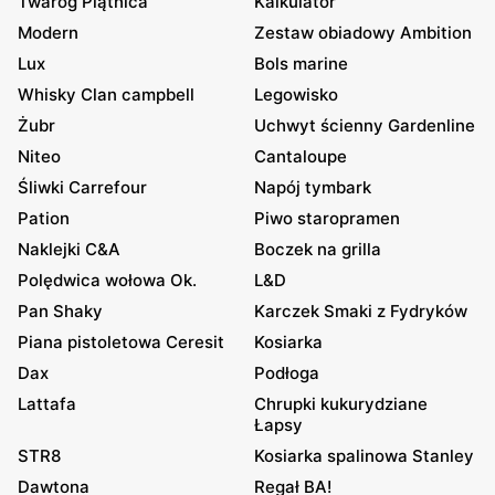
Twaróg Piątnica
Kalkulator
Modern
Zestaw obiadowy Ambition
Lux
Bols marine
Whisky Clan campbell
Legowisko
Żubr
Uchwyt ścienny Gardenline
Niteo
Cantaloupe
Śliwki Carrefour
Napój tymbark
Pation
Piwo staropramen
Naklejki C&A
Boczek na grilla
Polędwica wołowa Ok.
L&D
Pan Shaky
Karczek Smaki z Fydryków
Piana pistoletowa Ceresit
Kosiarka
Dax
Podłoga
Lattafa
Chrupki kukurydziane
Łapsy
STR8
Kosiarka spalinowa Stanley
Dawtona
Regał BA!