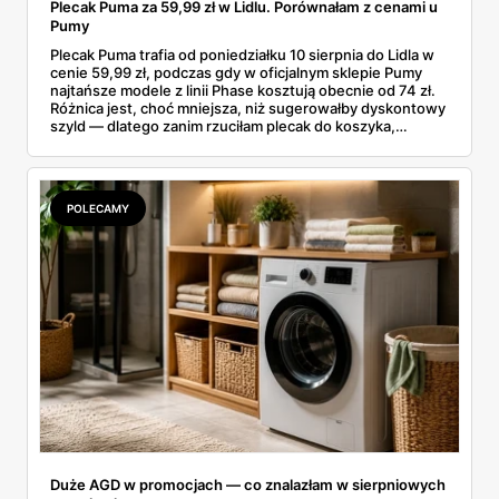
Plecak Puma za 59,99 zł w Lidlu. Porównałam z cenami u
Pumy
Plecak Puma trafia od poniedziałku 10 sierpnia do Lidla w
cenie 59,99 zł, podczas gdy w oficjalnym sklepie Pumy
najtańsze modele z linii Phase kosztują obecnie od 74 zł.
Różnica jest, choć mniejsza, niż sugerowałby dyskontowy
szyld — dlatego zanim rzuciłam plecak do koszyka,
rozłożyłam ceny na czynniki pierwsze. Poniżej cała
rozpiska: co dokładnie sprzedaje Lidl, ile kosztują
odpowiedniki u producenta i komu ten zakup naprawdę
się opłaci.
POLECAMY
Duże AGD w promocjach — co znalazłam w sierpniowych