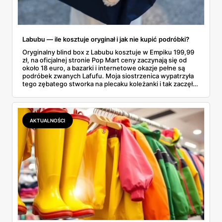
Labubu — ile kosztuje oryginał i jak nie kupić podróbki?
Oryginalny blind box z Labubu kosztuje w Empiku 199,99
zł, na oficjalnej stronie Pop Mart ceny zaczynają się od
około 18 euro, a bazarki i internetowe okazje pełne są
podróbek zwanych Lafufu. Moja siostrzenica wypatrzyła
tego zębatego stworka na plecaku koleżanki i tak zaczęło
się rodzinne śledztwo: co to właściwie jest, ile naprawdę
kosztuje i po czym poznać, że sprzedawca nie wciska nam
podróbki. Spisałam wszystko, czego się dowiedziałam —
łącznie z jedną wpadką, o której za chwilę.
AKTUALNOŚCI