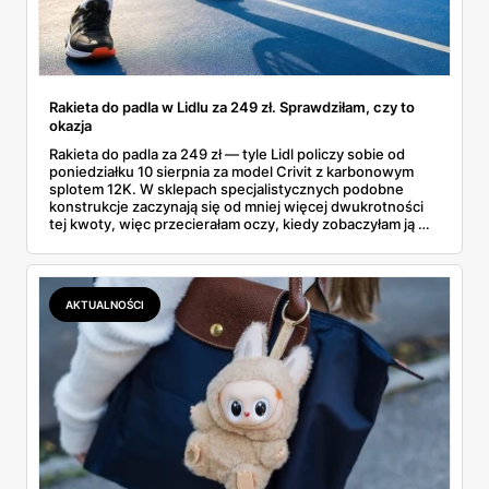
Rakieta do padla w Lidlu za 249 zł. Sprawdziłam, czy to
okazja
Rakieta do padla za 249 zł — tyle Lidl policzy sobie od
poniedziałku 10 sierpnia za model Crivit z karbonowym
splotem 12K. W sklepach specjalistycznych podobne
konstrukcje zaczynają się od mniej więcej dwukrotności
tej kwoty, więc przecierałam oczy, kiedy zobaczyłam ją w
gazetce między dresami a wkrętarką. Padel to dziś
najszybciej rosnący sport w Polsce: kortów przybywa
lawinowo, a chętnych jeszcze szybciej. Sprawdziłam, co
dokładnie dostajemy za te pieniądze i komu taka rakieta
AKTUALNOŚCI
faktycznie wystarczy.