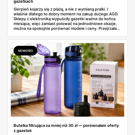
gazetkach
Sierpień kojarzy się z plażą, a nie z wymianą pralki. I
właśnie dlatego to dobry moment na zakup dużego AGD.
Sklepy z elektroniką wypuściły gazetki ważne do końca
miesiąca, więc zamiast polować na jednodniowe okazje,
można na spokojnie porównać modele i ceny. Przejrzałam
aktualne promocje AGD i RTV — poniżej wszystko, co
znalazłam, z cenami i terminami.
NOWOŚCI
Butelka filtrująca za mniej niż 30 zł — porównałam oferty
z gazetek