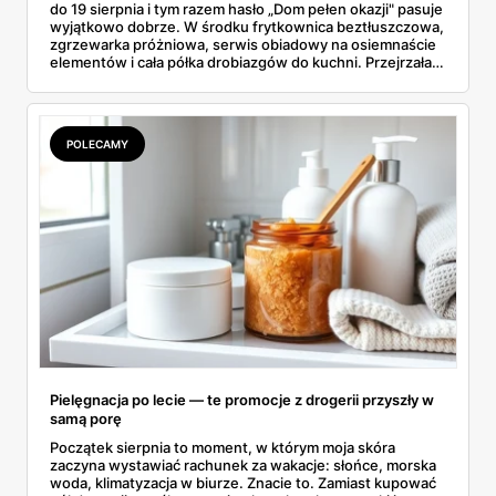
do 19 sierpnia i tym razem hasło „Dom pełen okazji" pasuje
wyjątkowo dobrze. W środku frytkownica beztłuszczowa,
zgrzewarka próżniowa, serwis obiadowy na osiemnaście
elementów i cała półka drobiazgów do kuchni. Przejrzałam
wszystkie strony i wybrałam to, po co sama ustawiłabym
się przy półce z samego rana.
POLECAMY
Pielęgnacja po lecie — te promocje z drogerii przyszły w
samą porę
Początek sierpnia to moment, w którym moja skóra
zaczyna wystawiać rachunek za wakacje: słońce, morska
woda, klimatyzacja w biurze. Znacie to. Zamiast kupować