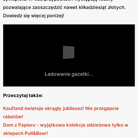
pozwalające zaoszczędzić nawet kilkadziesiąt złotych.
Dowiedz się więcej poniżej!
Ładowanie gazetki...
Przeczytaj także:
Kaufland świętuje okrągły jubileusz! Nie przegapcie
rabatów!
Dom z Papieru - wyjątkowa kolekcja odzieżowa tylko w
sklepach Pull&Bear!