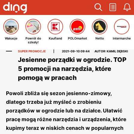
Wakacje
Powrót do
Kaufland
POLOmarket
Netto
Intermarche
szkoły!
SUPER PROMOCJE
|
2021-09-10 09:44
AUTOR: KAMIL DĘBSKI
Jesienne porządki w ogrodzie. TOP
5 promocji na narzędzia, które
pomogą w pracach
Powoli zbliża się sezon jesienno-zimowy,
dlatego trzeba już myśleć o zrobieniu
porządków w ogrodzie lub na działce. Ułatwić
pracę mogą różne narzędzia i urządzenia, które
kupimy teraz w niskich cenach w popularnych