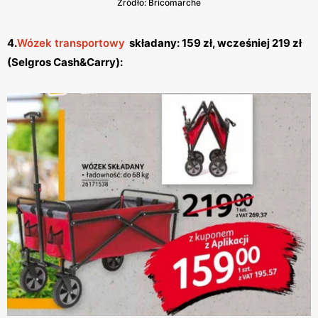
Źródło: Bricomarche
4.
Wózek transportowy
składany: 159 zł, wcześniej 219 zł
(Selgros Cash&Carry):