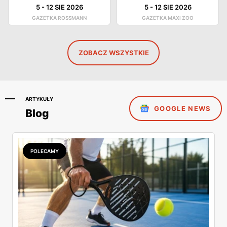
5
-
12 SIE 2026
5
-
12 SIE 2026
GAZETKA ROSSMANN
GAZETKA MAXI ZOO
ZOBACZ WSZYSTKIE
ARTYKUŁY
GOOGLE NEWS
Blog
POLECAMY