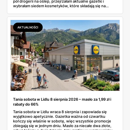
pół drogerii na oślep, przejrzałam aktualne gazetki i
wybrałam siedem kosmetyków, które składają się na
sensowny plan regeneracji — od peelingu za 21,95 zł po
dermokosmetyki Vichy. Wszystkie ceny sprawdziłam w
ofertach, terminy też.
AKTUALNOŚCI
Tania sobota w Lidlu 8 sierpnia 2026 – masło za 1,99 zł i
rabaty do 66%
Tania sobota w Lidlu wraca 8 sierpnia i zapowiada się
wyjątkowo apetycznie. Gazetka ważna od czwartku
kończy się właśnie w sobotę, więc wszystkie promocje
zbiegają się w jednym dniu. Masło za niecałe dwa złote,