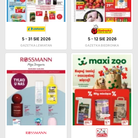
5
-
31 SIE 2026
5
-
12 SIE 2026
GAZETKA LEWIATAN
GAZETKA BIEDRONKA