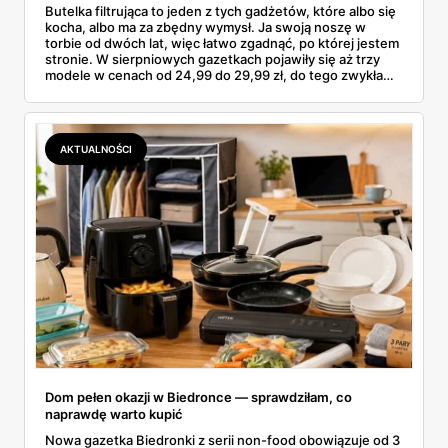
Butelka filtrująca to jeden z tych gadżetów, które albo się
kocha, albo ma za zbędny wymysł. Ja swoją noszę w
torbie od dwóch lat, więc łatwo zgadnąć, po której jestem
stronie. W sierpniowych gazetkach pojawiły się aż trzy
modele w cenach od 24,99 do 29,99 zł, do tego zwykła
butelka za 14,99 zł dla nieprzekonanych. Sprawdziłam
wszystkie oferty i policzyłam, kiedy taki zakup faktycznie
się opłaca.
AKTUALNOŚCI
Dom pełen okazji w Biedronce — sprawdziłam, co
naprawdę warto kupić
Nowa gazetka Biedronki z serii non-food obowiązuje od 3