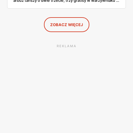
arbuz tańszy o dwie trzecie, trzy gratisy w warzywniaku i
jedna oferta działająca wyłącznie w sobotę. Przejrzałam
całą sobotnią gazetkę Lidla strona po stronie i wybrałam
to, co naprawdę się opłaca.
ZOBACZ WIĘCEJ
REKLAMA