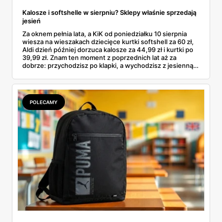
Kalosze i softshelle w sierpniu? Sklepy właśnie sprzedają
jesień
Za oknem pełnia lata, a KiK od poniedziałku 10 sierpnia
wiesza na wieszakach dziecięce kurtki softshell za 60 zł,
Aldi dzień później dorzuca kalosze za 44,99 zł i kurtki po
39,99 zł. Znam ten moment z poprzednich lat aż za
dobrze: przychodzisz po klapki, a wychodzisz z jesienną
garderobą dla całej rodziny. Sprawdziłam, co dokładnie
pojawi się w gazetkach w przyszłym tygodniu i czy jest
sens kupować jesień, zanim skończą się wakacje.
POLECAMY