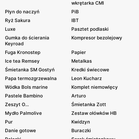
wkrętarka CMI
Płyn do naczyń
PiB
Ryż Sakura
IBT
Luxe
Pasztet podlaski
Gumka do ścierania
Kompresor bezolejowy
Keyroad
Fuga Kronostep
Papier
Ice tea Remsey
Metalkas
Śmietanka SM Gostyń
Kredki świecowe
Papa termozgrzewalna
Leon Kucharz
Wódka Bols marine
Komplet niemowlęcy
Pastele Bambino
Arturo
Zeszyt O...
Śmietanka Zott
Mydło Palmolive
Zestaw ołówków HB
Pur
Kwidzyn
Danie gotowe
Buraczki