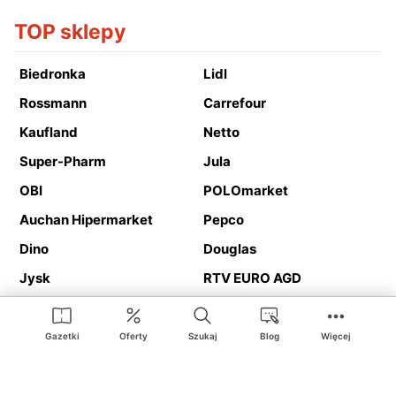
TOP sklepy
Biedronka
Lidl
Rossmann
Carrefour
Kaufland
Netto
Super-Pharm
Jula
OBI
POLOmarket
Auchan Hipermarket
Pepco
Dino
Douglas
Jysk
RTV EURO AGD
Action
Media Expert
Deichmann
Media Markt
Gazetki
Oferty
Szukaj
Blog
Więcej
Ding.pl to serwis internetowy prezentujący
gazetki promocyjne