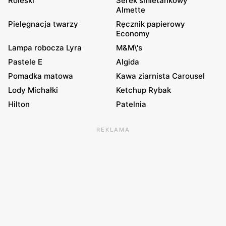
Roleski
Serek śmietankowy
Almette
Pielęgnacja twarzy
Ręcznik papierowy
Economy
Lampa robocza Lyra
M&M\'s
Pastele E
Algida
Pomadka matowa
Kawa ziarnista Carousel
Lody Michałki
Ketchup Rybak
Hilton
Patelnia
REKLAMA