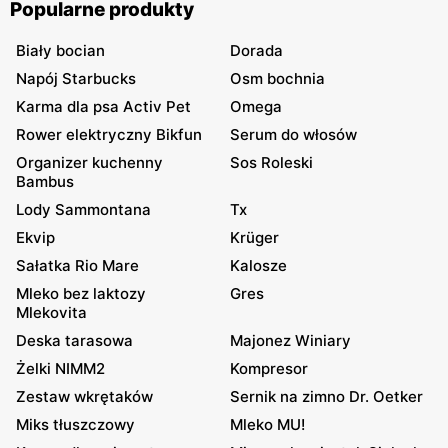
Popularne produkty
Biały bocian
Dorada
Napój Starbucks
Osm bochnia
Karma dla psa Activ Pet
Omega
Rower elektryczny Bikfun
Serum do włosów
Organizer kuchenny
Sos Roleski
Bambus
Lody Sammontana
Tx
Ekvip
Krüger
Sałatka Rio Mare
Kalosze
Mleko bez laktozy
Gres
Mlekovita
Deska tarasowa
Majonez Winiary
Żelki NIMM2
Kompresor
Zestaw wkrętaków
Sernik na zimno Dr. Oetker
Miks tłuszczowy
Mleko MU!