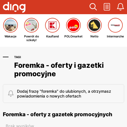
Wakacje
Powrót do
Kaufland
POLOmarket
Netto
Intermarche
szkoły!
TAGI
Foremka - oferty i gazetki
promocyjne
Dodaj frazę "foremka" do ulubionych, a otrzymasz
powiadomienia o nowych ofertach
Foremka - oferty z gazetek promocyjnych
Brak wyników