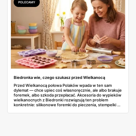
POLECAMY
Biedronka wie, czego szukasz przed Wielkanocą
Przed Wielkanocą połowa Polaków wpada w ten sam
dylemat — chce upiec coś własnoręcznie, ale albo brakuje
foremek, albo szkoda przepłacać. Akcesoria do wypieków
wielkanocnych z Biedronki rozwiązują ten problem
konkretnie: silikonowe foremki do pieczenia, stempelki do
ciasteczek, rękaw cukierniczy i miski — wszystko
dostępne od 4,99 zł za sztukę, już od poniedziałku 30
marca. Sprawdzam, co warto wziąć i czy ta oferta
naprawdę ma sens.