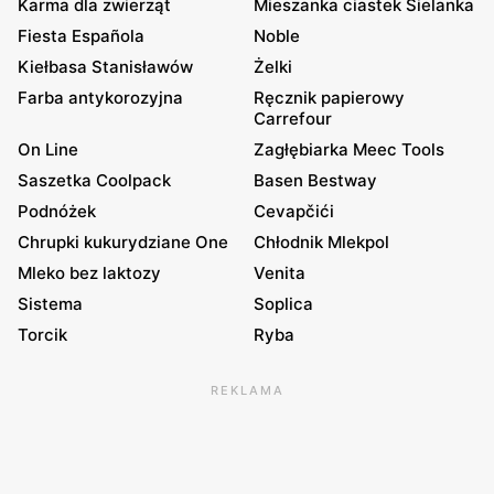
Karma dla zwierząt
Mieszanka ciastek Sielanka
Fiesta Española
Noble
Kiełbasa Stanisławów
Żelki
Farba antykorozyjna
Ręcznik papierowy
Carrefour
On Line
Zagłębiarka Meec Tools
Saszetka Coolpack
Basen Bestway
Podnóżek
Cevapčići
Chrupki kukurydziane One
Chłodnik Mlekpol
Mleko bez laktozy
Venita
Sistema
Soplica
Torcik
Ryba
REKLAMA