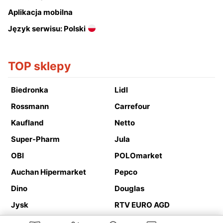
Aplikacja mobilna
Język serwisu: Polski
TOP sklepy
Biedronka
Lidl
Rossmann
Carrefour
Kaufland
Netto
Super-Pharm
Jula
OBI
POLOmarket
Auchan Hipermarket
Pepco
Dino
Douglas
Jysk
RTV EURO AGD
Action
Media Expert