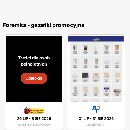
Foremka - gazetki promocyjne
Treści dla osób
pełnoletnich
Odblokuj
26 LIP
-
8 SIE 2026
31 LIP
-
31 SIE 2026
GAZETKA BIEDRONKA
GAZETKA AT