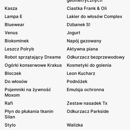
geometrycznych
Kasza
Ciastka Frank & Oli
Lampa E
Lakier do włosów Complex
Bluewear
Dzbanek S!
Venus
Jogurt
Biokominek
Napój gazowany
Leszcz Polryb
Aktywna piana
Robot sprzątający Dreame
Odkurzacz bezprzewodowy
Ogórki konserwowe Krakus
Kosmetyki do golenia
Bloczek
Leon Kucharz
Do włosów
Podnóżek
Pojemniki na żywność
Emulsja ochronna
Moxom
Rafi
Zestaw nasadek Tx
Płyn do płukania tkanin
Odkurzacz Parkside
Silan
Stylo
Walizka