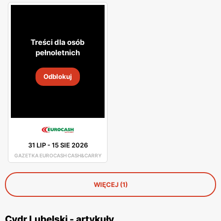
Treści dla osób
pełnoletnich
Odblokuj
31 LIP
-
15 SIE 2026
GAZETKA EUROCASH CASH&CARRY
WIĘCEJ (1)
Cydr Lubelski - artykuły