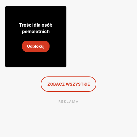
9
99
Treści dla osób
pełnoletnich
Cydr Lubelski
Odblokuj
31 lip
-
16 sie 2026
ZOBACZ WSZYSTKIE
REKLAMA