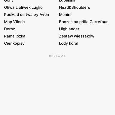
Gont
Lubelska
Oliwa z oliwek Luglio
Head&Shoulders
Podkład do twarzy Avon
Monini
Mop Vileda
Boczek na grilla Carrefour
Dorsz
Highlander
Rama łóżka
Zestaw wieszaków
Cienkopisy
Lody koral
REKLAMA