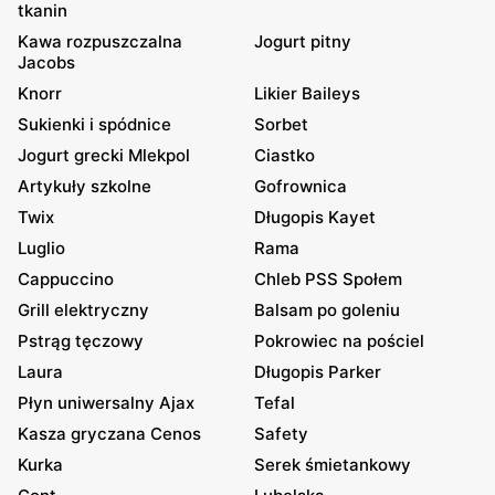
tkanin
Kawa rozpuszczalna
Jogurt pitny
Jacobs
Knorr
Likier Baileys
Sukienki i spódnice
Sorbet
Jogurt grecki Mlekpol
Ciastko
Artykuły szkolne
Gofrownica
Twix
Długopis Kayet
Luglio
Rama
Cappuccino
Chleb PSS Społem
Grill elektryczny
Balsam po goleniu
Pstrąg tęczowy
Pokrowiec na pościel
Laura
Długopis Parker
Płyn uniwersalny Ajax
Tefal
Kasza gryczana Cenos
Safety
Kurka
Serek śmietankowy