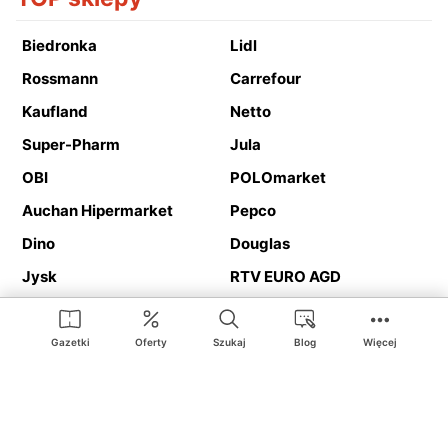
Biedronka
Lidl
Rossmann
Carrefour
Kaufland
Netto
Super-Pharm
Jula
OBI
POLOmarket
Auchan Hipermarket
Pepco
Dino
Douglas
Jysk
RTV EURO AGD
Action
Media Expert
Deichmann
Media Markt
Gazetki
Oferty
Szukaj
Blog
Więcej
Ding.pl to serwis internetowy prezentujący
gazetki promocyjne
oraz
katalogi
sklepów i dużych sieci handlowych. Dzięki
geolokalizacji otrzymasz przede wszystkim oferty sklepów, z