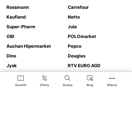
Rossmann
Carrefour
Kaufland
Netto
Super-Pharm
Jula
OBI
POLOmarket
Auchan Hipermarket
Pepco
Dino
Douglas
Jysk
RTV EURO AGD
Action
Media Expert
Deichmann
Media Markt
Gazetki
Oferty
Szukaj
Blog
Więcej
Ding.pl to serwis internetowy prezentujący
gazetki promocyjne
oraz
katalogi
sklepów i dużych sieci handlowych. Dzięki
geolokalizacji otrzymasz przede wszystkim oferty sklepów, z
Twojego bliskiego otoczenia. Dodatkowo na stronie znajdziesz
adresy sklepów, więc w trakcie podróży bez problemu trafisz do
ulubionego sklepu.