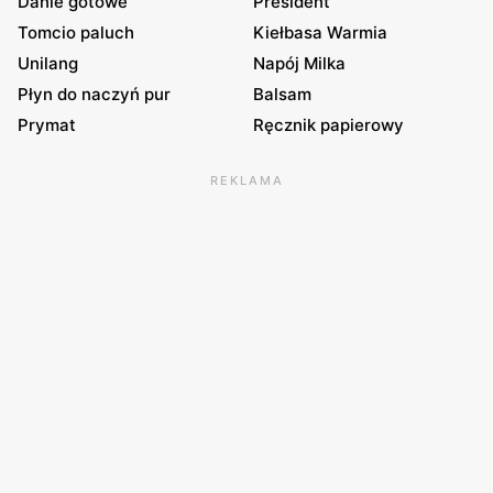
Danie gotowe
President
Tomcio paluch
Kiełbasa Warmia
Unilang
Napój Milka
Płyn do naczyń pur
Balsam
Prymat
Ręcznik papierowy
REKLAMA