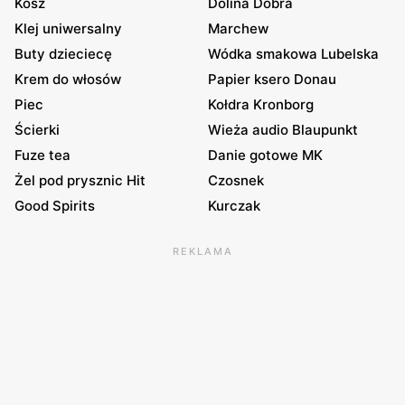
Kosz
Dolina Dobra
Klej uniwersalny
Marchew
Buty dzieciecę
Wódka smakowa Lubelska
Krem do włosów
Papier ksero Donau
Piec
Kołdra Kronborg
Ścierki
Wieża audio Blaupunkt
Fuze tea
Danie gotowe MK
Żel pod prysznic Hit
Czosnek
Good Spirits
Kurczak
REKLAMA