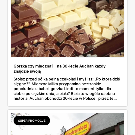
Gorzka czy mleczna? - na 30-lecie Auchan każdy
znajdzie swoją
Stoisz przed półką pełną czekolad i myślisz: „Po którą dziś
sięgnę?". Mleczna Milka przypomina beztroskie
popołudnia u babci, gorzka Lindt to moment tylko dla
ciebie po ciężkim dniu, a biała? Biała to w ogóle osobna
historia. Auchan obchodzi 30-lecie w Polsce i przez te
wszystkie lata nauczył się jednego – że czekolada to nie
tylko słodycz, to wspomnienia zapakowane w sreberko.
Dlatego w gazetkach promocyjnych na 30-lecie
znajdziesz krainy czekolady, gdzie ceny spadają, a wybór
SUPER PROMOCJE
rośnie.