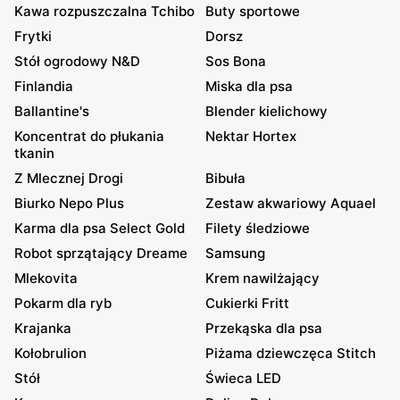
Kawa rozpuszczalna Tchibo
Buty sportowe
Frytki
Dorsz
Stół ogrodowy N&D
Sos Bona
Finlandia
Miska dla psa
Ballantine's
Blender kielichowy
Koncentrat do płukania
Nektar Hortex
tkanin
Z Mlecznej Drogi
Bibuła
Biurko Nepo Plus
Zestaw akwariowy Aquael
Karma dla psa Select Gold
Filety śledziowe
Robot sprzątający Dreame
Samsung
Mlekovita
Krem nawilżający
Pokarm dla ryb
Cukierki Fritt
Krajanka
Przekąska dla psa
Kołobrulion
Piżama dziewczęca Stitch
Stół
Świeca LED