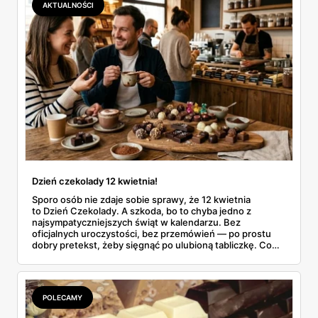
AKTUALNOŚCI
Dzień czekolady 12 kwietnia!
Sporo osób nie zdaje sobie sprawy, że 12 kwietnia
to Dzień Czekolady. A szkoda, bo to chyba jedno z
najsympatyczniejszych świąt w kalendarzu. Bez
oficjalnych uroczystości, bez przemówień — po prostu
dobry pretekst, żeby sięgnąć po ulubioną tabliczkę. Co
roku coraz więcej Polaków traktuje ten dzień na poważnie
i szuka czegoś ciekawszego niż standardowa czekolada z
kiosku. No i trudno się dziwić.
POLECAMY