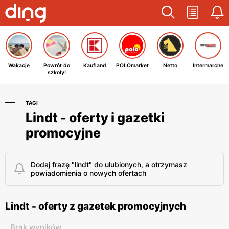
Wakacje
Powrót do
Kaufland
POLOmarket
Netto
Intermarche
szkoły!
TAGI
Lindt - oferty i gazetki
promocyjne
Dodaj frazę "lindt" do ulubionych, a otrzymasz
powiadomienia o nowych ofertach
Lindt - oferty z gazetek promocyjnych
Brak wyników