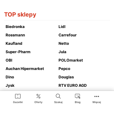
TOP sklepy
Biedronka
Lidl
Rossmann
Carrefour
Kaufland
Netto
Super-Pharm
Jula
OBI
POLOmarket
Auchan Hipermarket
Pepco
Dino
Douglas
Jysk
RTV EURO AGD
Action
Media Expert
Deichmann
Media Markt
Gazetki
Oferty
Szukaj
Blog
Więcej