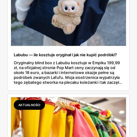
Labubu — ile kosztuje oryginał i jak nie kupić podróbki?
Oryginalny blind box z Labubu kosztuje w Empiku 199,99
zł, na oficjalnej stronie Pop Mart ceny zaczynają się od
około 18 euro, a bazarki i internetowe okazje pełne są
podróbek zwanych Lafufu. Moja siostrzenica wypatrzyła
tego zębatego stworka na plecaku koleżanki i tak zaczęło
się rodzinne śledztwo: co to właściwie jest, ile naprawdę
kosztuje i po czym poznać, że sprzedawca nie wciska nam
podróbki. Spisałam wszystko, czego się dowiedziałam —
łącznie z jedną wpadką, o której za chwilę.
AKTUALNOŚCI