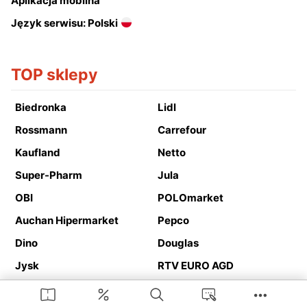
Aplikacja mobilna
Język serwisu: Polski
TOP sklepy
Biedronka
Lidl
Rossmann
Carrefour
Kaufland
Netto
Super-Pharm
Jula
OBI
POLOmarket
Auchan Hipermarket
Pepco
Dino
Douglas
Jysk
RTV EURO AGD
Action
Media Expert