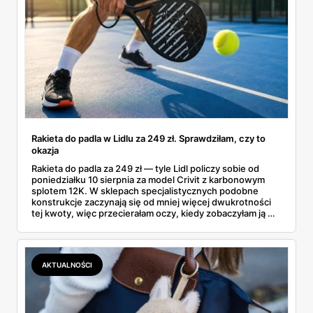
Rakieta do padla w Lidlu za 249 zł. Sprawdziłam, czy to
okazja
Rakieta do padla za 249 zł — tyle Lidl policzy sobie od
poniedziałku 10 sierpnia za model Crivit z karbonowym
splotem 12K. W sklepach specjalistycznych podobne
konstrukcje zaczynają się od mniej więcej dwukrotności
tej kwoty, więc przecierałam oczy, kiedy zobaczyłam ją w
gazetce między dresami a wkrętarką. Padel to dziś
najszybciej rosnący sport w Polsce: kortów przybywa
lawinowo, a chętnych jeszcze szybciej. Sprawdziłam, co
dokładnie dostajemy za te pieniądze i komu taka rakieta
AKTUALNOŚCI
faktycznie wystarczy.