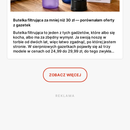
Butelka filtrująca za mniej niż 30 zł — porównałam oferty
z gazetek
Butelka filtrująca to jeden z tych gadżetów, które albo się
kocha, albo ma za zbędny wymysł. Ja swoją noszę w
torbie od dwóch lat, więc łatwo zgadnąć, po której jestem
stronie. W sierpniowych gazetkach pojawiły się aż trzy
modele w cenach od 24,99 do 29,99 zł, do tego zwykła
butelka za 14,99 zł dla nieprzekonanych. Sprawdziłam
wszystkie oferty i policzyłam, kiedy taki zakup faktycznie
się opłaca.
ZOBACZ WIĘCEJ
REKLAMA