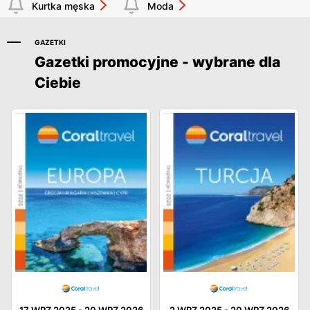
Kurtka męska
Moda
GAZETKI
Gazetki promocyjne - wybrane dla
Ciebie
17 WRZ 2025
-
20 WRZ 2026
2 WRZ 2025
-
20 WRZ 2026