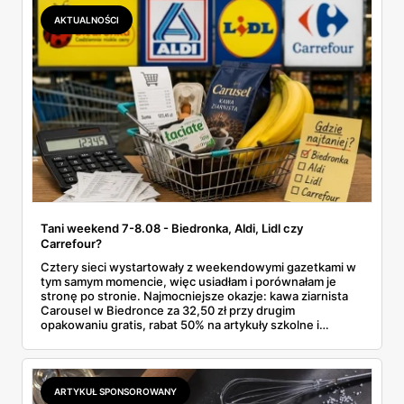
promocji dyskontu.
AKTUALNOŚCI
Tani weekend 7-8.08 - Biedronka, Aldi, Lidl czy
Carrefour?
Cztery sieci wystartowały z weekendowymi gazetkami w
tym samym momencie, więc usiadłam i porównałam je
stronę po stronie. Najmocniejsze okazje: kawa ziarnista
Carousel w Biedronce za 32,50 zł przy drugim
opakowaniu gratis, rabat 50% na artykuły szkolne i
przemysłowe przy zakupie trzech sztuk oraz banany po
2,99 zł za kilogram, ale wyłącznie w sobotę z aplikacją. Aldi
odpowiada masłem za 2,99 zł. Werdykt w skrócie:
najwięcej wyciśniesz z Biedronki, po świeże warzywa jedź
ARTYKUŁ SPONSOROWANY
do Aldi.