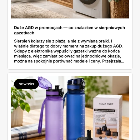
Duże AGD w promocjach — co znalazłam w sierpniowych
gazetkach
Sierpień kojarzy się z plażą, a nie z wymianą pralki. I
właśnie dlatego to dobry moment na zakup dużego AGD.
Sklepy z elektroniką wypuściły gazetki ważne do końca
miesiąca, więc zamiast polować na jednodniowe okazje,
można na spokojnie porównać modele i ceny. Przejrzałam
aktualne promocje AGD i RTV — poniżej wszystko, co
znalazłam, z cenami i terminami.
NOWOŚCI