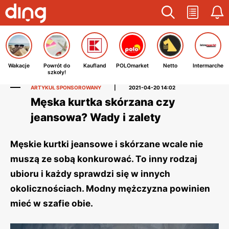
Wakacje
Powrót do
Kaufland
POLOmarket
Netto
Intermarche
szkoły!
ARTYKUŁ SPONSOROWANY
|
2021-04-20 14:02
Męska kurtka skórzana czy
jeansowa? Wady i zalety
Męskie kurtki jeansowe i skórzane wcale nie
muszą ze sobą konkurować. To inny rodzaj
ubioru i każdy sprawdzi się w innych
okolicznościach. Modny mężczyzna powinien
mieć w szafie obie.