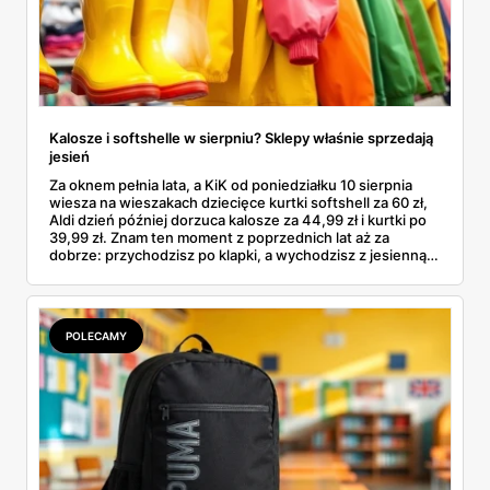
Kalosze i softshelle w sierpniu? Sklepy właśnie sprzedają
jesień
Za oknem pełnia lata, a KiK od poniedziałku 10 sierpnia
wiesza na wieszakach dziecięce kurtki softshell za 60 zł,
Aldi dzień później dorzuca kalosze za 44,99 zł i kurtki po
39,99 zł. Znam ten moment z poprzednich lat aż za
dobrze: przychodzisz po klapki, a wychodzisz z jesienną
garderobą dla całej rodziny. Sprawdziłam, co dokładnie
pojawi się w gazetkach w przyszłym tygodniu i czy jest
sens kupować jesień, zanim skończą się wakacje.
POLECAMY