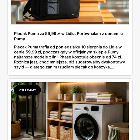
Plecak Puma za 59,99 zł w Lidlu. Porównałam z cenami u
Pumy
Plecak Puma trafia od poniedziałku 10 sierpnia do Lidla w
cenie 59,99 zł, podczas gdy w oficjalnym sklepie Pumy
najtańsze modele z linii Phase kosztują obecnie od 74 zł.
Różnica jest, choć mniejsza, niż sugerowałby dyskontowy
szyld — dlatego zanim rzuciłam plecak do koszyka,
rozłożyłam ceny na czynniki pierwsze. Poniżej cała
rozpiska: co dokładnie sprzedaje Lidl, ile kosztują
odpowiedniki u producenta i komu ten zakup naprawdę
się opłaci.
POLECAMY