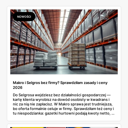
NOWOŚCI
Makro i Selgros bez firmy? Sprawdziłam zasady i ceny
2026
Do Selgrosa wejdziesz bez działalności gospodarczej —
kartę klienta wyrobisz na dowód osobisty w kwadrans i
nic za nią nie zapłacisz. W Makro sprawa jest trudniejsza,
bo oferta formalnie celuje w firmy. Sprawdziłam też ceny i
tu niespodzianka: gazetki hurtowni podają kwoty netto, a
przy kasie doliczany jest VAT. Co więcej, hurt wcale nie
zawsze wygrywa — ta sama kawa ziarnista kosztuje w
Makro ponad dwa razy więcej niż w weekendowej