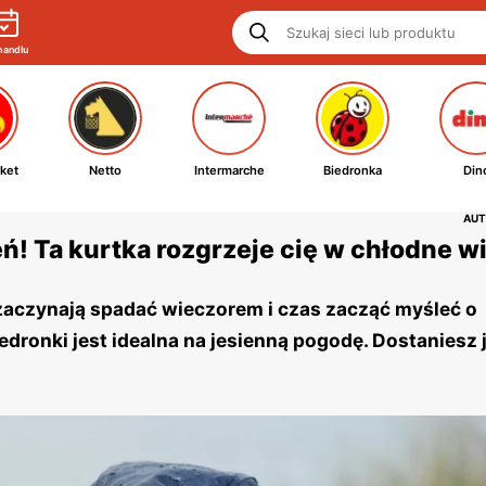
handlu
ket
Netto
Intermarche
Biedronka
Din
AUT
ń! Ta kurtka rozgrzeje cię w chłodne w
 zaczynają spadać wieczorem i czas zacząć myśleć o
iedronki jest idealna na jesienną pogodę. Dostaniesz 