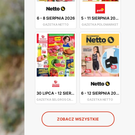
6
-
8 SIERPNIA 2026
5
-
11 SIERPNIA 2026
GAZETKA NETTO
GAZETKA POLOMARKET
30 LIPCA
-
12 SIERPNIA 2026
6
-
12 SIERPNIA 2026
GAZETKA SELGROS CASH&CARRY
GAZETKA NETTO
ZOBACZ WSZYSTKIE