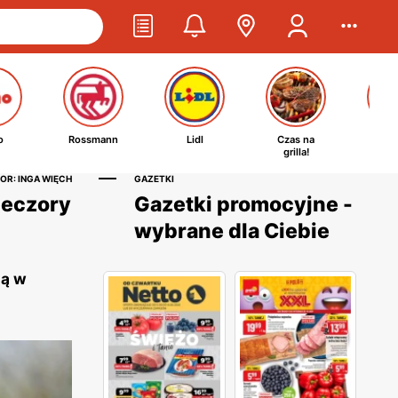
o
Rossmann
Lidl
Czas na
Ta
grilla!
kosm
OR: INGA WIĘCH
GAZETKI
ieczory
Gazetki promocyjne -
wybrane dla Ciebie
ją w