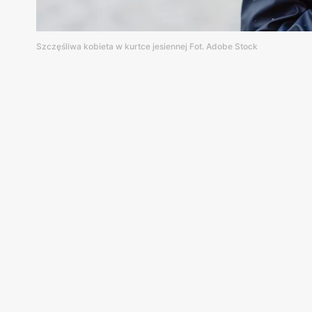
Szczęśliwa kobieta w kurtce jesiennej Fot. Adobe Stock