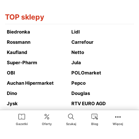
TOP sklepy
Biedronka
Lidl
Rossmann
Carrefour
Kaufland
Netto
Super-Pharm
Jula
OBI
POLOmarket
Auchan Hipermarket
Pepco
Dino
Douglas
Jysk
RTV EURO AGD
Action
Media Expert
Deichmann
Media Markt
Gazetki
Oferty
Szukaj
Blog
Więcej