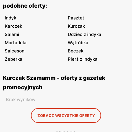
podobne oferty:
Indyk
Pasztet
Karczek
Kurczak
Salami
Udziec z indyka
Mortadela
Wątróbka
Salceson
Boczek
Żeberka
Pierś z indyka
Kurczak Szamamm - oferty z gazetek
promocyjnych
Brak wyników
ZOBACZ WSZYSTKIE OFERTY