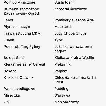
Pomidory suszone
Sushi toshii
Buraczki zasmażane
Koreczki śledziowe
Zaczarowany Ogród
Lenor
Pomidory suszone Arla
Płyn do naczyń
Musztarda
Trawa sztuczna M&M
Lody Chupa Chups
Lunch
Tynk
Pomorski Targ Rybny
Leżanka warsztatowa
hogert
Select Gold
Kiełbasa Kraina Wędlin
Klej uniwersalny Ceresit
Piekarnik
Rexona
Palplay
Kiełbasa Olewnik
Chłodziarko zamrażarka
Frost
Panele podłogowe
Pudding
Miseczka
Warzywa
CMI
Mop obrotowy