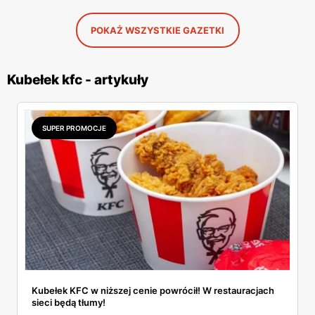
POKAŻ WSZYSTKIE GAZETKI
Kubełek kfc - artykuły
SUPER PROMOCJE
Kubełek KFC w niższej cenie powrócił! W restauracjach
sieci będą tłumy!