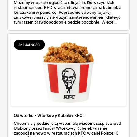
Możemy wreszcie ogłosić to oficjalnie. Do wszystkich
restauracji sieci KFC wraca hitowa promocja na kubełek z
kurczakami w panierce. Poprzednie odsłony tej akcji
zniżkowej cieszyły się dużym zainteresowaniem, dlatego
tym razem prawdopodobnie będzie podobnie. Więcej
szczegółów na temat tej oferty promocyjnej znajdziesz w
naszym artykule.
AKTUALNOŚCI
Od wtorku - Wtorkowy Kubełek KFC!
Chcemy się podzielić tą wspaniałą wiadomością. Już jest!
Ulubiony przez fanów Wtorkowy Kubełek właśnie
zagościł na nowo w restauracjach KFC w całej Polsce. O