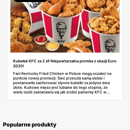
Kubełek KFC za 2 zł! Niepowtarzalna promka z okazji Euro
2020!
Fani Kentucky Fried Chicken w Polsce mogą oszaleć na
punkcie nowej promocji. Sieć przeszła samą siebie i
postanowiła zaoferować słynne kubełki za jedyne dwa
złote. Kultowe mięso jest lubiane do tego stopnia, że
wiele osób zastanawia się jak zrobić panierkę KFC w
domu. Czy uda nam się skorzystać z nietypowej okazji?
Popularne produkty