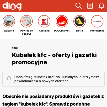
Wakacje
Powrót do
Kaufland
POLOmarket
Netto
Intermarche
szkoły!
TAGI
Kubełek kfc - oferty i gazetki
promocyjne
Dodaj frazę "kubełek kfc" do ulubionych, a otrzymasz
powiadomienia o nowych ofertach
Obecnie nie posiadamy produktów i gazetek z
tagiem "kubełek kfc". Sprawdź podobne