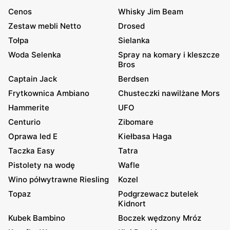
Cenos
Whisky Jim Beam
Zestaw mebli Netto
Drosed
Tołpa
Sielanka
Woda Selenka
Spray na komary i kleszcze
Bros
Captain Jack
Berdsen
Frytkownica Ambiano
Chusteczki nawilżane Mors
Hammerite
UFO
Centurio
Zibomare
Oprawa led E
Kiełbasa Haga
Taczka Easy
Tatra
Pistolety na wodę
Wafle
Wino półwytrawne Riesling
Kozel
Topaz
Podgrzewacz butelek
Kidnort
Kubek Bambino
Boczek wędzony Mróz