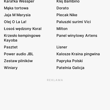
Karafka Wessper
Klej Bambino
Mąka tortowa
Dorato
Jaja M Marysia
Plecak Nike
Olej O La La!
Paluszki surimi Vici
Łosoś wędzony Koral
Milton
Krzesło kempingowe
Panel winylowy Artens
Kayoba
Pasztet
Lisner
Power audio JBL
Kalosze Kraina pingwina
Zestaw pilników
Papryka Polski
Winiary
Patelnia Galicja
REKLAMA