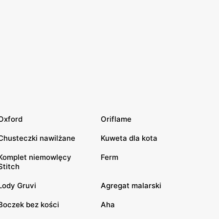
Oxford
Oriflame
Chusteczki nawilżane
Kuweta dla kota
Komplet niemowlęcy
Ferm
Stitch
Lody Gruvi
Agregat malarski
Boczek bez kości
Aha