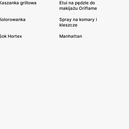
Kaszanka grillowa
Etui na pędzle do
makijażu Oriflame
Kolorowanka
Spray na komary i
kleszcze
Sok Hortex
Manhattan