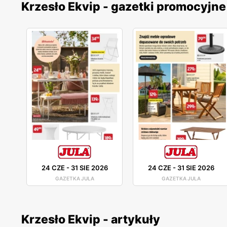
Krzesło Ekvip - gazetki promocyjne
24 CZE
-
31 SIE 2026
24 CZE
-
31 SIE 2026
GAZETKA JULA
GAZETKA JULA
Krzesło Ekvip - artykuły