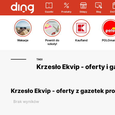
Gazetki
Produkty
Sklepy
Blog
Dni 
Wakacje
Powrót do
Kaufland
POLOmar
szkoły!
TAGI
Krzesło Ekvip - oferty i
Krzesło Ekvip - oferty z gazetek p
Brak wyników