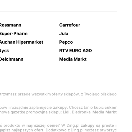
Rossmann
Carrefour
Super-Pharm
Jula
Auchan Hipermarket
Pepco
Jysk
RTV EURO AGD
Deichmann
Media Markt
 otrzymasz przede wszystkim oferty sklepów, z Twojego bliskiego
epów i rozsądnie zaplanujecie
zakupy
. Chcesz tanio kupić
cukier
z nową gazetkę promocyjną sklepu:
Lidl
, Biedronka,
Media Markt
oś produktu w
najniższej cenie
? W Ding.pl
zakupy są proste i
egapisz najlepszych
ofert
. Dodatkowo z Ding.pl możesz stworzyć