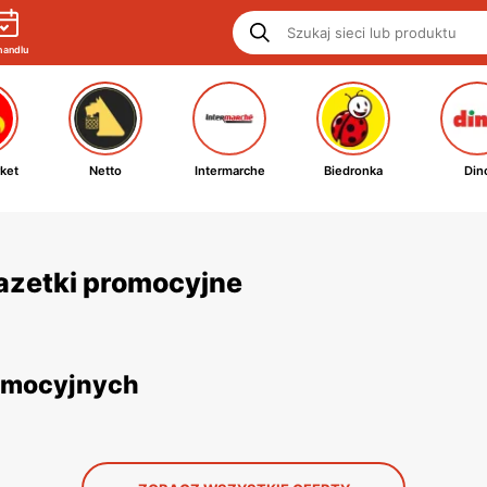
handlu
ket
Netto
Intermarche
Biedronka
Din
 gazetki promocyjne
romocyjnych