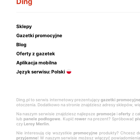
Ding
Sklepy
Gazetki promocyjne
Blog
Oferty z gazetek
Aplikacja mobilna
Język serwisu: Polski
Ding.pl to serwis internetowy prezentujący
gazetki promocyjn
otoczenia. Dodatkowo na stronie znajdziesz adresy sklepów, wię
Na naszym serwisie znajdziesz najlepsze
promocje
i
oferty
z ca
lub
panele podłogowe
. Kupić
rower
na prezent? Spróbować
pi
czy
Leroy Merlin
.
Nie interesują cię wszystkie
promocyjne
produkty? Chcesz do
przyjemne
! W naszym serwisie możesz włączyć powiadomieni