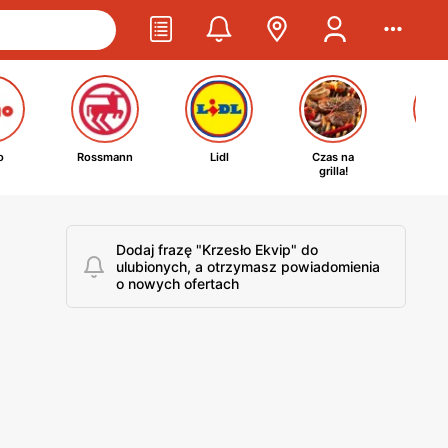
o
Rossmann
Lidl
Czas na
Ta
grilla!
kosm
Dodaj frazę "Krzesło Ekvip" do
ulubionych, a otrzymasz powiadomienia
o nowych ofertach