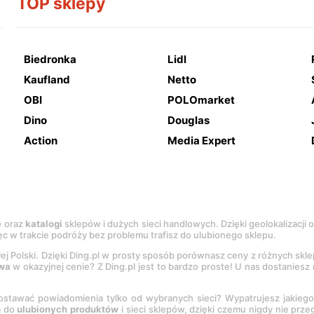
TOP sklepy
Biedronka
Lidl
Kaufland
Netto
OBI
POLOmarket
Dino
Douglas
Action
Media Expert
e
oraz
katalogi
sklepów i dużych sieci handlowych. Dzięki geolokalizacji
c w trakcie podróży bez problemu trafisz do ulubionego sklepu.
łej Polski. Dzięki Ding.pl w prosty sposób porównasz ceny z różnych skl
wa
w okazyjnej cenie? Z Ding.pl jest to bardzo proste! U nas dostanies
stawać powiadomienia tylko od wybranych sieci? Wypatrujesz jakieg
a do
ulubionych produktów
i sieci sklepów, dzięki czemu nigdy nie prz