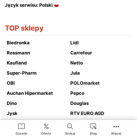
Język serwisu: Polski
TOP sklepy
Biedronka
Lidl
Rossmann
Carrefour
Kaufland
Netto
Super-Pharm
Jula
OBI
POLOmarket
Auchan Hipermarket
Pepco
Dino
Douglas
Jysk
RTV EURO AGD
Action
Media Expert
Deichmann
Media Markt
Gazetki
Oferty
Szukaj
Blog
Więcej