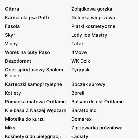
Gitara
Żołądkowa gorzka
Karma dla psa Puffi
Golonka wieprzowa
Fasola
Płatki kosmetyczne
Skyr
Lody Ice Mastry
Vichy
Tatar
Worek na buty Paso
4Move
Dezodorant
WK Dzik
Ocet spirytusowy Społem
Tygryski
Kielce
Karteczki samoprzylepne
Boczek surowy
Kotlety
Borelli
Pomadka matowa Oriflame
Balsam do ust Oriflame
Kiełbasa Z Naszej Wędzarni
Barattolino
Miotełka do kurzu
Domarex
Miks
Zgrzewarka próżniowa
Kosmetyki do pielęgnacji
Łaciaty