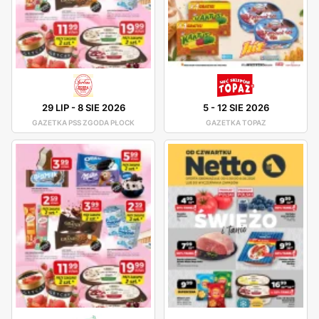
29 LIP
-
8 SIE 2026
5
-
12 SIE 2026
GAZETKA PSS ZGODA PŁOCK
GAZETKA TOPAZ