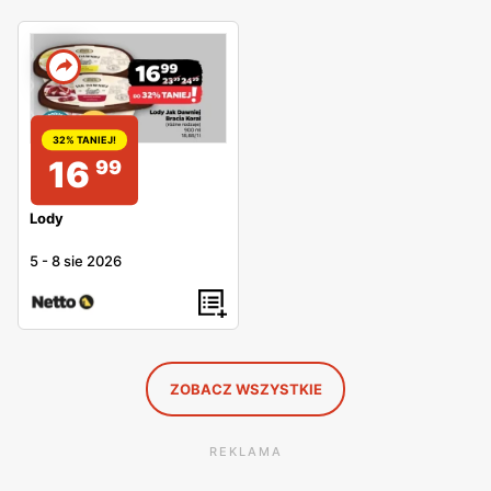
32% TANIEJ!
16
99
Lody
5
-
8 sie 2026
ZOBACZ WSZYSTKIE
REKLAMA