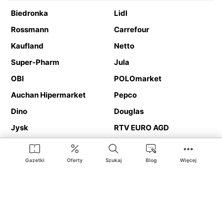
Biedronka
Lidl
Rossmann
Carrefour
Kaufland
Netto
Super-Pharm
Jula
OBI
POLOmarket
Auchan Hipermarket
Pepco
Dino
Douglas
Jysk
RTV EURO AGD
Action
Media Expert
Deichmann
Media Markt
Gazetki
Oferty
Szukaj
Blog
Więcej
Ding.pl to serwis internetowy prezentujący
gazetki promocyjne
oraz
katalogi
sklepów i dużych sieci handlowych. Dzięki
geolokalizacji otrzymasz przede wszystkim oferty sklepów, z
Twojego bliskiego otoczenia. Dodatkowo na stronie znajdziesz
adresy sklepów, więc w trakcie podróży bez problemu trafisz do