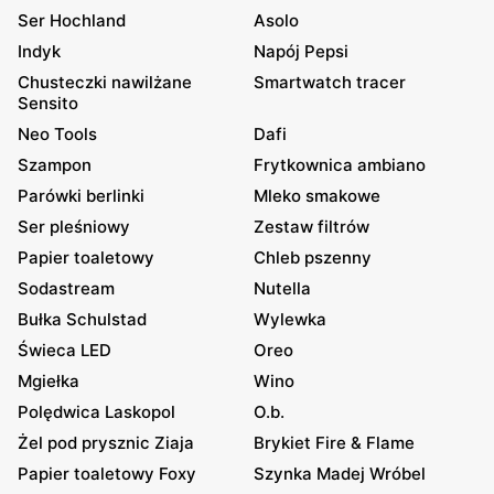
Ser Hochland
Asolo
Indyk
Napój Pepsi
Chusteczki nawilżane
Smartwatch tracer
Sensito
Neo Tools
Dafi
Szampon
Frytkownica ambiano
Parówki berlinki
Mleko smakowe
Ser pleśniowy
Zestaw filtrów
Papier toaletowy
Chleb pszenny
Sodastream
Nutella
Bułka Schulstad
Wylewka
Świeca LED
Oreo
Mgiełka
Wino
Polędwica Laskopol
O.b.
Żel pod prysznic Ziaja
Brykiet Fire & Flame
Papier toaletowy Foxy
Szynka Madej Wróbel