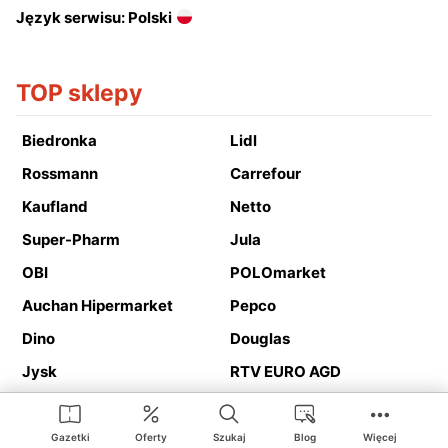
Język serwisu: Polski
TOP sklepy
Biedronka
Lidl
Rossmann
Carrefour
Kaufland
Netto
Super-Pharm
Jula
OBI
POLOmarket
Auchan Hipermarket
Pepco
Dino
Douglas
Jysk
RTV EURO AGD
Action
Media Expert
Deichmann
Media Markt
Gazetki
Oferty
Szukaj
Blog
Więcej