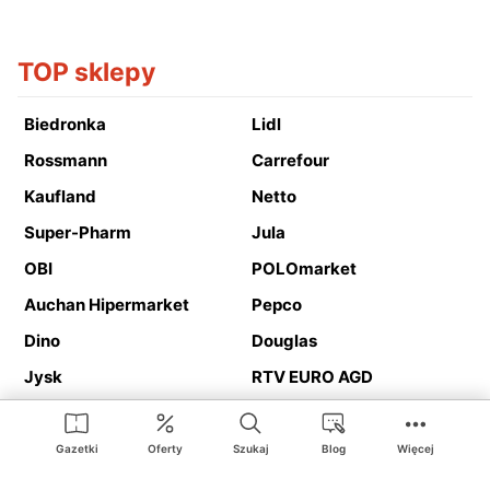
TOP sklepy
Biedronka
Lidl
Rossmann
Carrefour
Kaufland
Netto
Super-Pharm
Jula
OBI
POLOmarket
Auchan Hipermarket
Pepco
Dino
Douglas
Jysk
RTV EURO AGD
Action
Media Expert
Deichmann
Media Markt
Gazetki
Oferty
Szukaj
Blog
Więcej