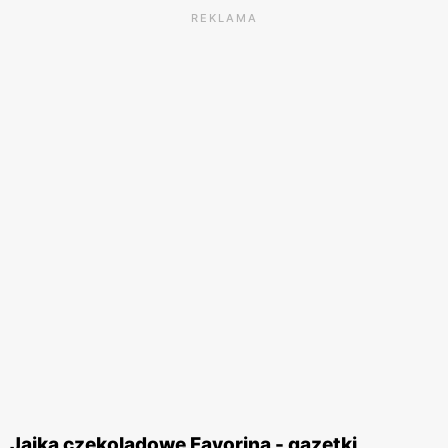
REKLAMA
Jajka czekoladowe Favorina - gazetki