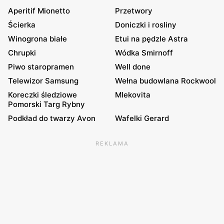
Aperitif Mionetto
Przetwory
Ścierka
Doniczki i rosliny
Winogrona białe
Etui na pędzle Astra
Chrupki
Wódka Smirnoff
Piwo staropramen
Well done
Telewizor Samsung
Wełna budowlana Rockwool
Koreczki śledziowe
Mlekovita
Pomorski Targ Rybny
Podkład do twarzy Avon
Wafelki Gerard
REKLAMA