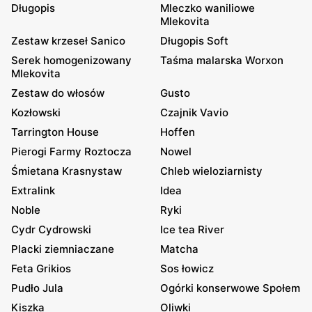
Długopis
Mleczko waniliowe
Mlekovita
Zestaw krzeseł Sanico
Długopis Soft
Serek homogenizowany
Taśma malarska Worxon
Mlekovita
Zestaw do włosów
Gusto
Kozłowski
Czajnik Vavio
Tarrington House
Hoffen
Pierogi Farmy Roztocza
Nowel
Śmietana Krasnystaw
Chleb wieloziarnisty
Extralink
Idea
Noble
Ryki
Cydr Cydrowski
Ice tea River
Placki ziemniaczane
Matcha
Feta Grikios
Sos łowicz
Pudło Jula
Ogórki konserwowe Społem
Kiszka
Oliwki