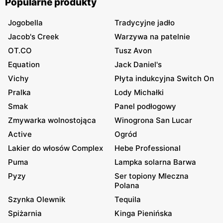
Popularne produkty
Jogobella
Tradycyjne jadło
Jacob's Creek
Warzywa na patelnie
OT.CO
Tusz Avon
Equation
Jack Daniel's
Vichy
Płyta indukcyjna Switch On
Pralka
Lody Michałki
Smak
Panel podłogowy
Zmywarka wolnostojąca
Winogrona San Lucar
Active
Ogród
Lakier do włosów Complex
Hebe Professional
Puma
Lampka solarna Barwa
Pyzy
Ser topiony Mleczna
Polana
Szynka Olewnik
Tequila
Spiżarnia
Kinga Pienińska