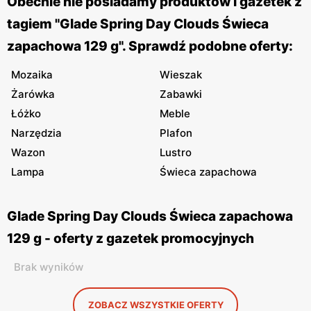
Obecnie nie posiadamy produktów i gazetek z
tagiem "Glade Spring Day Clouds Świeca
zapachowa 129 g". Sprawdź podobne oferty:
Mozaika
Wieszak
Żarówka
Zabawki
Łóżko
Meble
Narzędzia
Plafon
Wazon
Lustro
Lampa
Świeca zapachowa
Glade Spring Day Clouds Świeca zapachowa
129 g - oferty z gazetek promocyjnych
Brak wyników
ZOBACZ WSZYSTKIE OFERTY