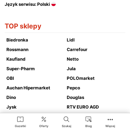
Język serwisu: Polski
TOP sklepy
Biedronka
Lidl
Rossmann
Carrefour
Kaufland
Netto
Super-Pharm
Jula
OBI
POLOmarket
Auchan Hipermarket
Pepco
Dino
Douglas
Jysk
RTV EURO AGD
Action
Media Expert
Deichmann
Media Markt
Gazetki
Oferty
Szukaj
Blog
Więcej