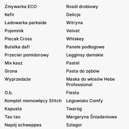
Zmywarka ECO
Rosół drobiowy
Kefir
Delicje
Ładowarka parkside
Witryna
Pojemnik
Velvet
Plecak Cross
Whiskey
Butelka dafi
Panele podłogowe
Przecier pomidorowy
Legginsy damskie
Mix kasz
Pastel
Grona
Pasta do zębów
Wyprzedaże
Maska do włosów Hebe
Professional
O.b.
Fiesta
Komplet niemowlęcy Stitch
Legowisko Comfy
Kapusta
Twaróg
Tao tao
Margaryna Śniadaniowa
Napój schweppes
Szlagor