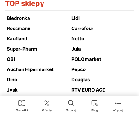
TOP sklepy
Biedronka
Lidl
Rossmann
Carrefour
Kaufland
Netto
Super-Pharm
Jula
OBI
POLOmarket
Auchan Hipermarket
Pepco
Dino
Douglas
Jysk
RTV EURO AGD
Action
Media Expert
Deichmann
Media Markt
Gazetki
Oferty
Szukaj
Blog
Więcej
Ding.pl to serwis internetowy prezentujący
gazetki promocyjne
oraz
katalogi
sklepów i dużych sieci handlowych. Dzięki
geolokalizacji otrzymasz przede wszystkim oferty sklepów, z