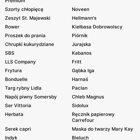
Premium
Szorty chłopięcę
Noveen
Zeszyt St. Majewski
Hellmann's
Rower
Kiełbasa Dobrowolscy
Proszek do prania
Piórnik
Chrupki kukurydziane
Jurajska
SBS
Kabanos
LLS Company
Fritt
Frytura
Gąbka Iga
Bonduelle
Harnaś
Targ rybny Lidla
Paclan
Napój piwny Somersby
Chleb Magnus
Ser Vittoria
Sidolux
Herbata
Ręcznik papierowy
Carrefour
Serek capri
Maska do twarzy Mary Kay
Indyk
Bieluch