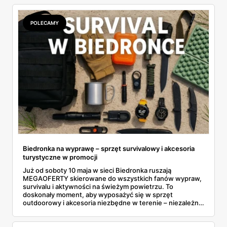
Dlatego, kiedy zobaczyłem najnowszą ofertę Biedronki
która startuje 4 września, trochę mnie zatkało. Można tam
złożyć naprawdę sensowny zestaw na początek i to za
POLECAMY
śmieszne pieniądze. Zobaczmy więc, co warto upolować.
Biedronka na wyprawę – sprzęt survivalowy i akcesoria
turystyczne w promocji
Już od soboty 10 maja w sieci Biedronka ruszają
MEGAOFERTY skierowane do wszystkich fanów wypraw,
survivalu i aktywności na świeżym powietrzu. To
doskonały moment, aby wyposażyć się w sprzęt
outdoorowy i akcesoria niezbędne w terenie – niezależnie
od tego, czy interesuje Cię bushcraft, techniki
przetrwania, czy po prostu weekendowe wypady za
miasto. Wszystkie produkty dostępne są do 16 maja lub