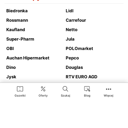
Biedronka
Lidl
Rossmann
Carrefour
Kaufland
Netto
Super-Pharm
Jula
OBI
POLOmarket
Auchan Hipermarket
Pepco
Dino
Douglas
Jysk
RTV EURO AGD
Action
Media Expert
Deichmann
Media Markt
Gazetki
Oferty
Szukaj
Blog
Więcej
Ding.pl to serwis internetowy prezentujący
gazetki promocyjne
oraz
katalogi
sklepów i dużych sieci handlowych. Dzięki
geolokalizacji otrzymasz przede wszystkim oferty sklepów, z
Twojego bliskiego otoczenia. Dodatkowo na stronie znajdziesz