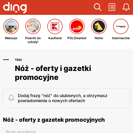
Wakacje
Powrót do
Kaufland
POLOmarket
Netto
Intermarche
szkoły!
TAGI
Nóż - oferty i gazetki
promocyjne
Dodaj frazę "nóż" do ulubionych, a otrzymasz
powiadomienia o nowych ofertach
Nóż - oferty z gazetek promocyjnych
Brak wyników