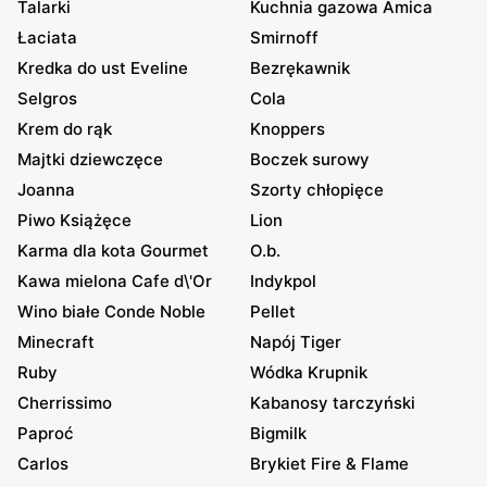
Talarki
Kuchnia gazowa Amica
Łaciata
Smirnoff
Kredka do ust Eveline
Bezrękawnik
Selgros
Cola
Krem do rąk
Knoppers
Majtki dziewczęce
Boczek surowy
Joanna
Szorty chłopięce
Piwo Książęce
Lion
Karma dla kota Gourmet
O.b.
Kawa mielona Cafe d\'Or
Indykpol
Wino białe Conde Noble
Pellet
Minecraft
Napój Tiger
Ruby
Wódka Krupnik
Cherrissimo
Kabanosy tarczyński
Paproć
Bigmilk
Carlos
Brykiet Fire & Flame