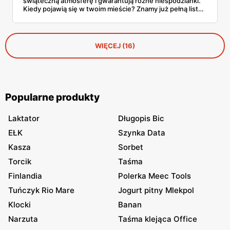
świąteczną atmosferę i gwarantują różne niespodzianki.
Kiedy pojawią się w twoim mieście? Znamy już pełną listę
lokalizacji i wszystkie terminy.
WIĘCEJ (16)
Popularne produkty
Laktator
Długopis Bic
EŁK
Szynka Data
Kasza
Sorbet
Torcik
Taśma
Finlandia
Polerka Meec Tools
Tuńczyk Rio Mare
Jogurt pitny Mlekpol
Klocki
Banan
Narzuta
Taśma klejąca Office