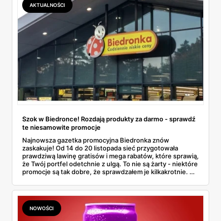
AKTUALNOŚCI
Szok w Biedronce! Rozdają produkty za darmo - sprawdź
te niesamowite promocje
Najnowsza gazetka promocyjna Biedronka znów
zaskakuje! Od 14 do 20 listopada sieć przygotowała
prawdziwą lawinę gratisów i mega rabatów, które sprawią,
że Twój portfel odetchnie z ulgą. To nie są żarty - niektóre
promocje są tak dobre, że sprawdzałem je kilkakrotnie. No
bo kto by pomyślał, że można dostać markowe produkty
praktycznie za darmo?
NOWOŚCI