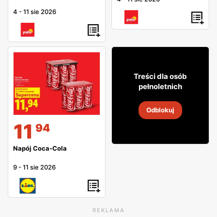
4
-
11 sie 2026
8
99
Treści dla osób
pełnoletnich
Bacardi Coca-Cola
Odblokuj
2
-
14 sie 2026
11
94
Napój Coca-Cola
9
-
11 sie 2026
REKLAMA