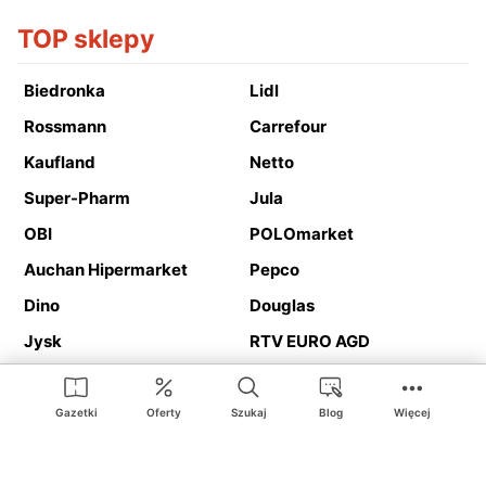
TOP sklepy
Biedronka
Lidl
Rossmann
Carrefour
Kaufland
Netto
Super-Pharm
Jula
OBI
POLOmarket
Auchan Hipermarket
Pepco
Dino
Douglas
Jysk
RTV EURO AGD
Action
Media Expert
Deichmann
Media Markt
Gazetki
Oferty
Szukaj
Blog
Więcej
Ding.pl to serwis internetowy prezentujący
gazetki promocyjne