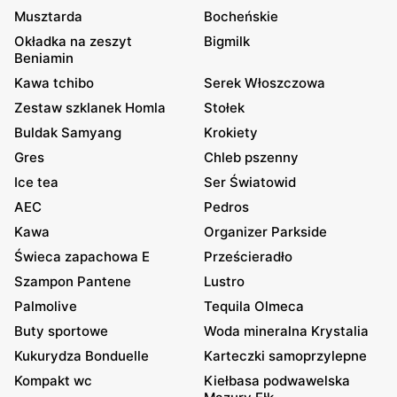
Musztarda
Bocheńskie
Okładka na zeszyt
Bigmilk
Beniamin
Kawa tchibo
Serek Włoszczowa
Zestaw szklanek Homla
Stołek
Buldak Samyang
Krokiety
Gres
Chleb pszenny
Ice tea
Ser Światowid
AEC
Pedros
Kawa
Organizer Parkside
Świeca zapachowa E
Prześcieradło
Szampon Pantene
Lustro
Palmolive
Tequila Olmeca
Buty sportowe
Woda mineralna Krystalia
Kukurydza Bonduelle
Karteczki samoprzylepne
Kompakt wc
Kiełbasa podwawelska